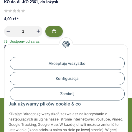
KO do AL-KO 2361, do łożyska
42/80 x 42 mm
4,00 zł
*
Dostępny od zaraz
Szacunkowy czas dostawy: 1 - 3 dni
roboczych
Akceptuję wszystko
Artykuł 1 - 17 z 17
Konfiguracja
Zamknij
Jak używamy plików cookie & co
Moje konto
Klikając "Akceptuję wszystko", zezwalasz na korzystanie z
następujących usług na naszej stronie internetowej: YouTube, Vimeo,
Regulaminy
Google Tracking, Google Map. W każdej chwili możesz zmienić to
ustawienie (ikona odcisku palca na dole po lewej stronie). Więcej