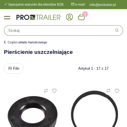
Specjalne warunki dla klientów B2B.
e-mail:
info@protrailer.pl
0
Części układu hamulcowego
Pierścienie uszczelniające
Filtr
Artykuł 1 - 17 z 17