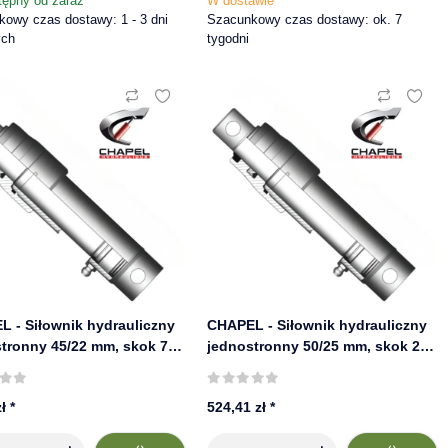
tępny od zaraz
W dostawie
owy czas dostawy: 1 - 3 dni
Szacunkowy czas dostawy: ok. 7
ych
tygodni
 - Siłownik hydrauliczny
CHAPEL - Siłownik hydrauliczny
tronny 45/22 mm, skok 700
jednostronny 50/25 mm, skok 200
0 bar | 645/7
mm, 220 bar | 650/2
zł
*
524,41 zł
*