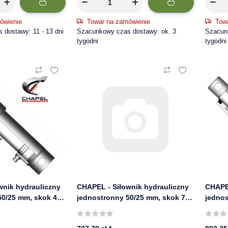
ówienie
Towar na zamówienie
Tow
dostawy: 11 - 13 dni
Szacunkowy czas dostawy: ok. 3
Szacun
tygodni
tygodni
wnik hydrauliczny
CHAPEL - Siłownik hydrauliczny
CHAPEL
50/25 mm, skok 400
jednostronny 50/25 mm, skok 700
jednos
650/4
mm, 220 bar | 650/7
mm, 22