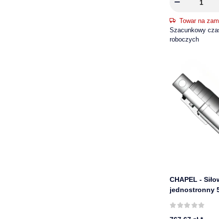
Towar na zam
Szacunkowy czas 
roboczych
CHAPEL - Siło
jednostronny 
mm, 220 bar | 