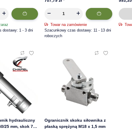
707,79 zł
*
993,35
zaraz
Towar na zamówienie
Tow
dostawy: 1 - 3 dni
Szacunkowy czas dostawy: 11 - 13 dni
roboczych
wnik hydrauliczny
Ogranicznik skoku siłownika z
60/25 mm, skok 700
płaską sprężyną M18 x 1,5 mm