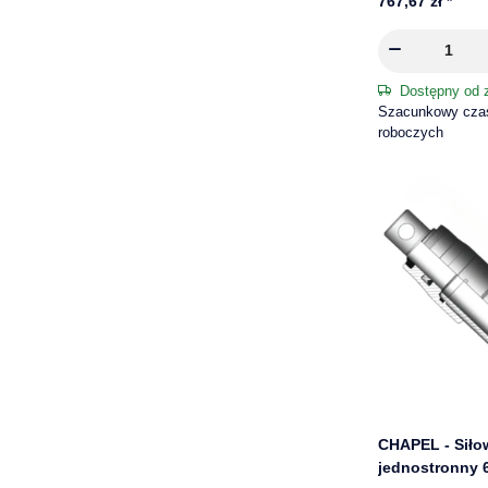
767,67 zł
*
Dostępny od 
Szacunkowy czas 
roboczych
CHAPEL - Siło
jednostronny 