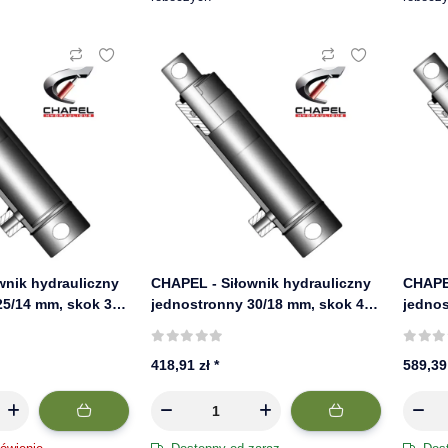
wnik hydrauliczny
CHAPEL - Siłownik hydrauliczny
CHAPEL
25/14 mm, skok 300
jednostronny 30/18 mm, skok 400
jednos
625/30
mm, 220 bar | 630/4
mm, 22
418,91 zł
*
589,39