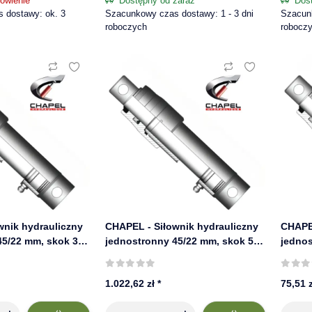
ówienie
Dostępny od zaraz
Dos
 dostawy: ok. 3
Szacunkowy czas dostawy: 1 - 3 dni
Szacunk
roboczych
robocz
wnik hydrauliczny
CHAPEL - Siłownik hydrauliczny
CHAPEL
45/22 mm, skok 300
jednostronny 45/22 mm, skok 550
jednos
645/3
mm, 220 bar | 645/5
mm, 22
1.022,62 zł
*
75,51 