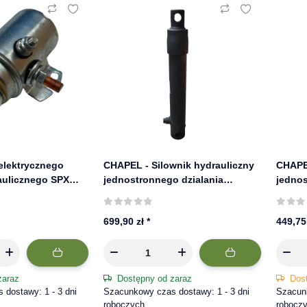
 elektrycznego
CHAPEL - Silownik hydrauliczny
CHAPEL
aulicznego SPX
jednostronnego dzialania
jednos
12V
prowadzony z tyłu, skok 300mm,
200mm,
fi A 45mm 645/3
699,90 zł
*
449,75
zaraz
Dostępny od zaraz
Dos
dostawy: 1 - 3 dni
Szacunkowy czas dostawy: 1 - 3 dni
Szacunk
roboczych
robocz