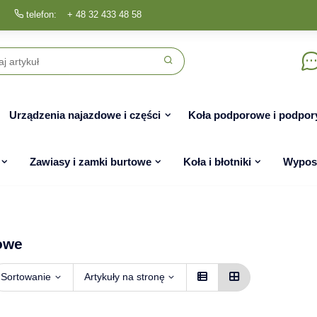
telefon:
+ 48 32 433 48 58
Urządzenia najazdowe i części
Koła podporowe i podpor
Zawiasy i zamki burtowe
Koła i błotniki
Wyposa
owe
Sortowanie
Artykuły na stronę