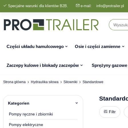
Specjalne warunki dla klientów B2B.
e-mail:
info@protrailer.pl
Części układu hamulcowego
Osie i części zamienne
Zaczepy kulowe i blokady zaczepów
Sprężyny gazowe
Strona główna
Hydraulika siłowa
Siłowniki
Standardowe
Standard
Kategorien
Filtr
Pompy ręczne i zbiorniki
Pompy elektryczne