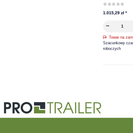
mm, 220 bar | 
1.015,29 zł
*
Towar na zam
Szacunkowy czas 
roboczych