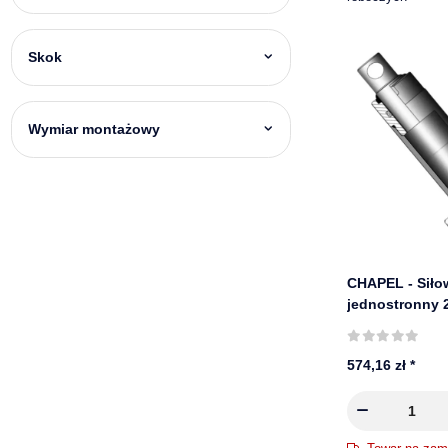
Skok
Wymiar montażowy
CHAPEL - Siło
jednostronny 
mm, 220 bar | 
574,16 zł
*