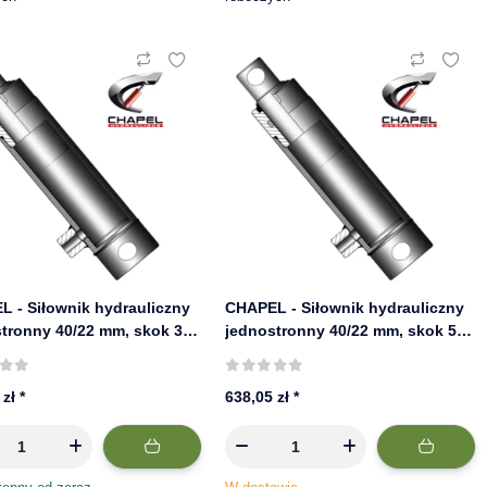
 - Siłownik hydrauliczny
CHAPEL - Siłownik hydrauliczny
tronny 40/22 mm, skok 300
jednostronny 40/22 mm, skok 550
0 bar | 640/3
mm, 220 bar | 640/5
 zł
*
638,05 zł
*