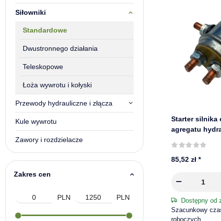
Siłowniki
Standardowe
Dwustronnego działania
Teleskopowe
Łoża wywrotu i kołyski
Przewody hydrauliczne i złącza
Starter silnika
Kule wywrotu
agregatu hydr
Zawory i rozdzielacze
Stone/Fenner 
85,52 zł
*
Zakres cen
PLN
PLN
Dostępny od 
Szacunkowy czas 
roboczych