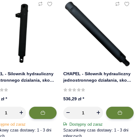
 - Silownik hydrauliczny
CHAPEL - Siłownik hydrauliczny
tronnego dzialania, skok
jednostronnego działania, skok
 fi A 25mm 625/20
400 mm, fi A 40 mm | 640/4
 zł
*
536,29 zł
*
tępne od zaraz
Dostępny od zaraz
owy czas dostawy: 1 - 3 dni
Szacunkowy czas dostawy: 1 - 3 dni
ych
roboczych