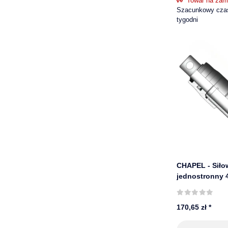
Towar na zam
Szacunkowy czas
tygodni
CHAPEL - Siło
jednostronny 
mm, 220 bar | 
170,65 zł
*