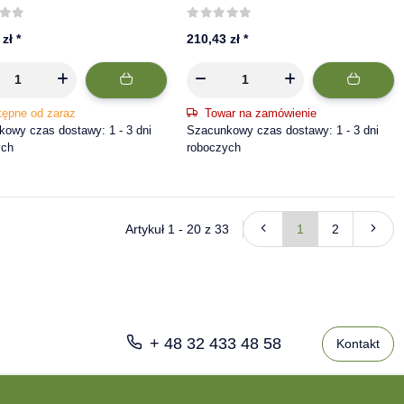
K 58-1022-057
bajonet
 zł
*
210,43 zł
*
tępne od zaraz
Towar na zamówienie
owy czas dostawy: 1 - 3 dni
Szacunkowy czas dostawy: 1 - 3 dni
ych
roboczych
Artykuł 1 - 20 z 33
1
2
+ 48 32 433 48 58
Kontakt