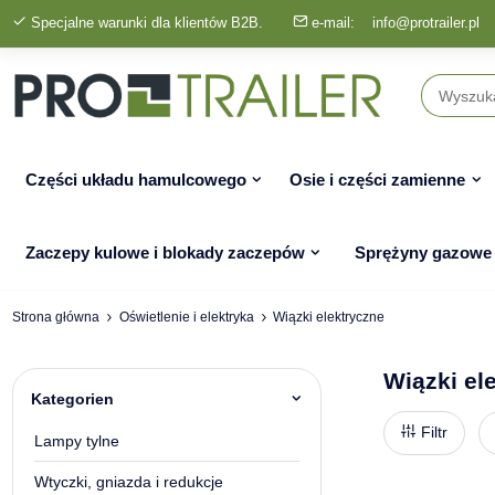
Specjalne warunki dla klientów B2B.
e-mail:
info@protrailer.pl
Części układu hamulcowego
Osie i części zamienne
Zaczepy kulowe i blokady zaczepów
Sprężyny gazowe
Strona główna
Oświetlenie i elektryka
Wiązki elektryczne
Wiązki el
Kategorien
Filtr
Lampy tylne
Wtyczki, gniazda i redukcje