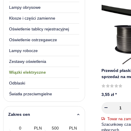
Lampy obrysowe
Klosze i części zamienne
Oświetlenie tablicy rejestracyjnej
Oświetlenie ostrzegawcze
Lampy robocze
Zestawy oświetlenia
Przewód płask
Wiązki elektryczne
sprzedaż na m
7200-077
Odblaski
Światła przeciwmgielne
3,55 zł
*
Zakres cen
Towar na zam
Szacunkowy czas 
PLN
PLN
roboczych