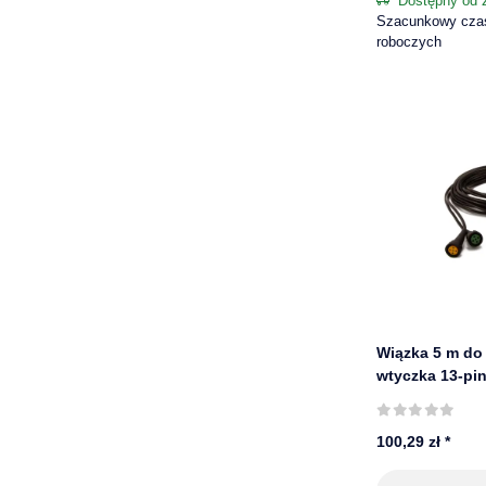
Dostępny od 
Szacunkowy czas 
roboczych
Wiązka 5 m do 
wtyczka 13-pin
bajonet | ASP
100,29 zł
*