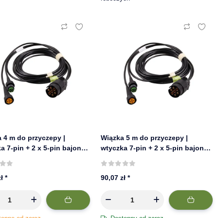
 4 m do przyczepy |
Wiązka 5 m do przyczepy |
a 7-pin + 2 x 5-pin bajonet
wtyczka 7-pin + 2 x 5-pin bajonet
ÖCK 58-1022-037
| ASPÖCK 58-1022-047
zł
*
90,07 zł
*