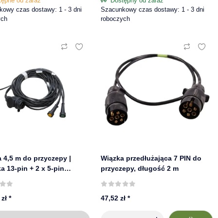
tępne od zaraz
Dostępny od zaraz
owy czas dostawy: 1 - 3 dni
Szacunkowy czas dostawy: 1 - 3 dni
ych
roboczych
 4,5 m do przyczepy |
Wiązka przedłużająca 7 PIN do
a 13-pin + 2 x 5-pin
przyczepy, długość 2 m
bajonet | ASPÖCK 58-2040-537
 zł
*
47,52 zł
*