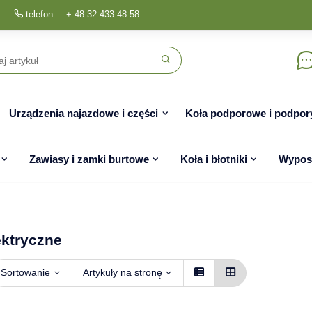
telefon:
+ 48 32 433 48 58
Urządzenia najazdowe i części
Koła podporowe i podpor
Zawiasy i zamki burtowe
Koła i błotniki
Wyposa
ektryczne
Sortowanie
Artykuły na stronę