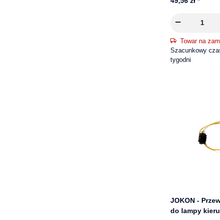
49,56 zł
*
Towar na zam
Szacunkowy czas
tygodni
JOKON - Prze
do lampy kier