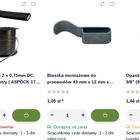
i 2 x 0,75mm DC,
Blaszka montażowa do
Opask
etry | ASPÖCK 17-
przewodów 43 mm x 12 mm x
3/8" (
0,85 mm | WÜRTH
1,05 zł
*
1,46 z
ówienie
Dostępny od zaraz
Towa
dostawy: 1 - 3 dni
Szacunkowy czas dostawy: 1 - 3 dni
Szacun
roboczych
tygodni