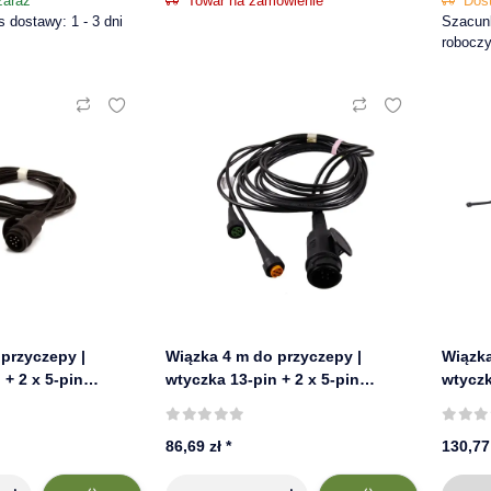
zaraz
Towar na zamówienie
Dos
dostawy: 1 - 3 dni
Szacunk
robocz
przyczepy |
Wiązka 4 m do przyczepy |
Wiązka
 + 2 x 5-pin
wtyczka 13-pin + 2 x 5-pin
wtyczk
ÖCK 58-2008-027
bajonet | ASPÖCK 58-2008-017
86,69 zł
*
130,77