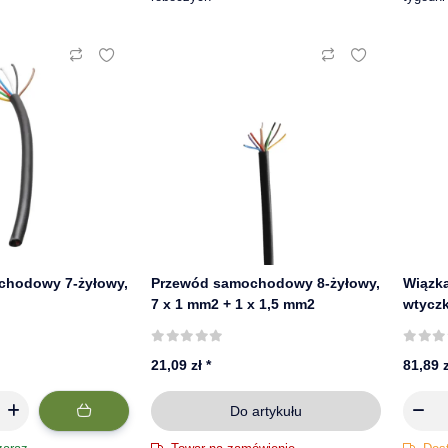
chodowy 7-żyłowy,
Przewód samochodowy 8-żyłowy,
Wiązka
7 x 1 mm2 + 1 x 1,5 mm2
wtyczk
| ASP
21,09 zł
*
81,89 
Do artykułu