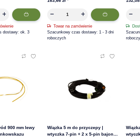
163,66 zł
*
152,08
ówienie
Towar na zamówienie
Dos
 dostawy: ok. 3
Szacunkowy czas dostawy: 1 - 3 dni
Szacunk
roboczych
robocz
wód 900 mm lewy
Wiązka 5 m do przyczepy |
Wiązka
unkowskazu
wtyczka 7-pin + 2 x 5-pin bajonet
wtyczk