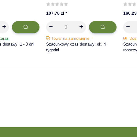
| ASPÖCK
ASPÖC
107,78 zł
*
160,29
zaraz
Towar na zamówienie
Dos
dostawy: 1 - 3 dni
Szacunkowy czas dostawy: ok. 4
Szacunk
tygodni
robocz