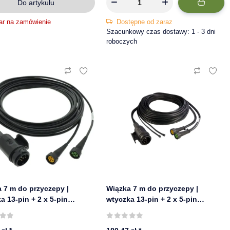
Do artykułu
ar na zamówienie
Dostępne od zaraz
Szacunkowy czas dostawy: 1 - 3 dni
roboczych
 7 m do przyczepy |
Wiązka 7 m do przyczepy |
a 13-pin + 2 x 5-pin
wtyczka 13-pin + 2 x 5-pin
et | ASPÖCK 58-2008-037
bajonet | ASPÖCK 58-2040-257