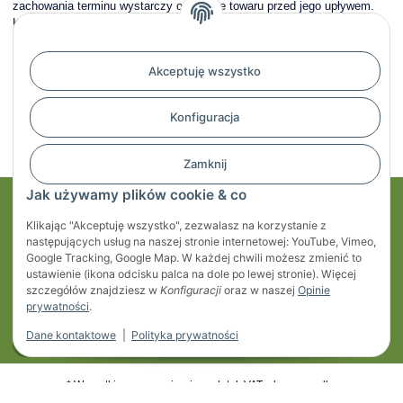
zachowania terminu wystarczy odesłanie towaru przed jego upływem.
Koszt oraz ryzyko zwrotu towaru ponosi Klient.
⚠
Wyjątek!
W przypadku produktów
zamówionych przez konfigurator
(np.
bojlery SKU 77730 i 77762
), odstąpienie od umowy nie jest
Akceptuję wszystko
możliwe, ponieważ są to towary dostosowane do indywidualnych
potrzeb klienta.
Konfiguracja
Zamknij
Jak używamy plików cookie & co
Moje konto
Klikając "Akceptuję wszystko", zezwalasz na korzystanie z
następujących usług na naszej stronie internetowej: YouTube, Vimeo,
Regulaminy
Google Tracking, Google Map. W każdej chwili możesz zmienić to
ustawienie (ikona odcisku palca na dole po lewej stronie). Więcej
szczegółów znajdziesz w
Konfiguracji
oraz w naszej
Opinie
Informacje
prywatności
.
Dane kontaktowe
|
Polityka prywatności
* Wszystkie ceny zawierają podatek VAT, plus
przesyłka
Developed by
Themeart