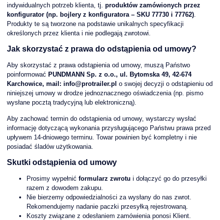
indywidualnych potrzeb klienta, tj.
produktów zamówionych przez
konfigurator (np. bojlery z konfiguratora – SKU 77730 i 77762)
.
Produkty te są tworzone na podstawie unikalnych specyfikacji
określonych przez klienta i nie podlegają zwrotowi.
Jak skorzystać z prawa do odstąpienia od umowy?
Aby skorzystać z prawa odstąpienia od umowy, muszą Państwo
poinformować
PUNDMANN Sp. z o.o., ul. Bytomska 49, 42-674
Karchowice, mail: info@protrailer.pl
o swojej decyzji o odstąpieniu od
niniejszej umowy w drodze jednoznacznego oświadczenia (np. pismo
wysłane pocztą tradycyjną lub elektroniczną).
Aby zachować termin do odstąpienia od umowy, wystarczy wysłać
informację dotyczącą wykonania przysługującego Państwu prawa przed
upływem 14-dniowego terminu. Towar powinien być kompletny i nie
posiadać śladów użytkowania.
Skutki odstąpienia od umowy
Prosimy wypełnić
formularz zwrotu
i dołączyć go do przesyłki
razem z dowodem zakupu.
Nie bierzemy odpowiedzialności za wysłany do nas zwrot.
Rekomendujemy nadanie paczki przesyłką rejestrowaną.
Koszty związane z odesłaniem zamówienia ponosi Klient.