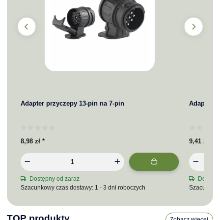
Adapter przyczepy 13-pin na 7-pin
Adapter pr
8,98 zł
*
9,41 zł
*
Dostępny od zaraz
Dostępn
Szacunkowy czas dostawy: 1 - 3 dni roboczych
Szacunkowy
TOP produkty
Zobacz więcej