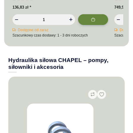
136,83 zł
*
749,94 zł
*
Dostępne od zaraz
Dostępn
Szacunkowy czas dostawy: 1 - 3 dni roboczych
Szacunkowy
Hydraulika siłowa CHAPEL – pompy,
siłowniki i akcesoria