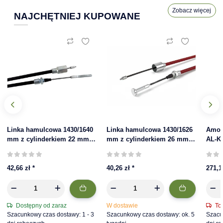
Zobacz więcej
NAJCHĘTNIEJ KUPOWANE
Linka hamulcowa 1430/1640
Linka hamulcowa 1430/1626
Amor
mm z cylinderkiem 22 mm |
mm z cylinderkiem 26 mm
AL-K
33921-1.16
do AL-KO, 247288, szybki
STAB
montaż
42,66 zł
*
40,26 zł
*
271,1
Dostępny od zaraz
W dostawie
To
Szacunkowy czas dostawy: 1 - 3
Szacunkowy czas dostawy: ok. 5
Szacu