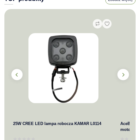
25W CREE LED lampa robocza KAMAR L0114
AceBikes 
motocykla