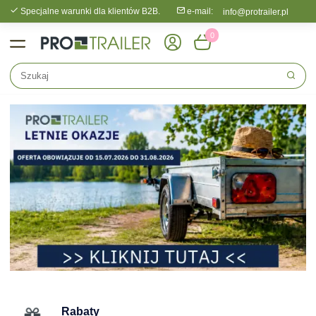
Specjalne warunki dla klientów B2B.
e-mail:
info@protrailer.pl
0
Rabaty