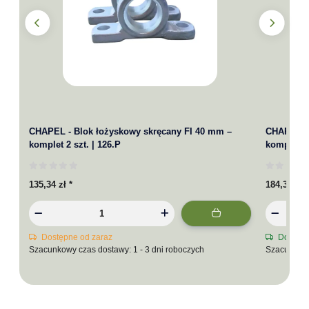
CHAPEL - Blok łożyskowy skręcany FI 40 mm –
CHAPEL - 
komplet 2 szt. | 126.P
komplet 2 
135,34 zł
*
184,31 zł
*
Dostępne od zaraz
Dostępn
Szacunkowy czas dostawy: 1 - 3 dni roboczych
Szacunkowy