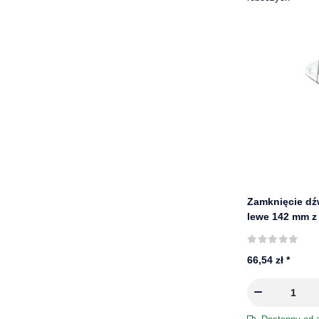
Zamknięcie dź
lewe 142 mm z
FBS
66,54 zł
*