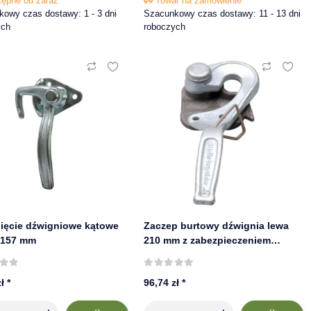
tępne od zaraz
Towar na zamówienie
owy czas dostawy: 1 - 3 dni
Szacunkowy czas dostawy: 11 - 13 dni
ych
roboczych
ięcie dźwigniowe kątowe
Zaczep burtowy dźwignia lewa
 157 mm
210 mm z zabezpieczeniem
sprężynowym
zł
*
96,74 zł
*