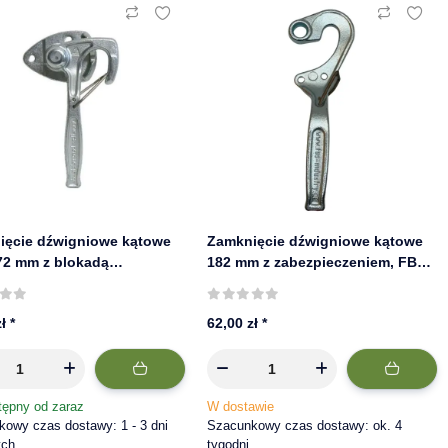
ięcie dźwigniowe kątowe
Zamknięcie dźwigniowe kątowe
72 mm z blokadą
182 mm z zabezpieczeniem, FBS |
nową, stal ocynkowana |
lewe
zł
*
62,00 zł
*
tępny od zaraz
W dostawie
owy czas dostawy: 1 - 3 dni
Szacunkowy czas dostawy: ok. 4
ych
tygodni