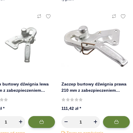
p burtowy dźwignia lewa
Zaczep burtowy dźwignia prawa
m z zabezpieczeniem
210 mm z zabezpieczeniem
ynowym, przykręcany
sprężynowym, przykręcany
zł
*
111,42 zł
*