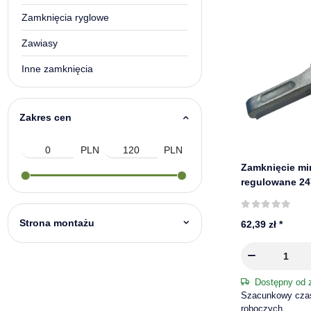
Zamknięcia ryglowe
Zawiasy
Inne zamknięcia
Zakres cen
PLN
PLN
Zamknięcie m
regulowane 24
do burty zapi
przyczepy
Strona montażu
62,39 zł
*
Dostępny od 
Szacunkowy czas 
roboczych