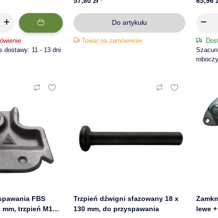
57,80 zł
*
65,96 
Do artykułu
ówienie
Towar na zamówienie
Dos
dostawy: 11 - 13 dni
Szacunk
robocz
yspawania FBS
Trzpień dźwigni sfazowany 18 x
Zamkn
2 mm, trzpień M14 ×
130 mm, do przyspawania
lewe 