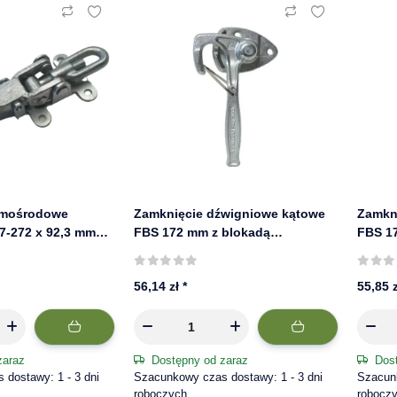
imośrodowe
Zamknięcie dźwigniowe kątowe
Zamkn
7-272 x 92,3 mm
FBS 172 mm z blokadą
FBS 1
nacz burtowy
sprężynową, stal ocynkowana |
spręży
prawe
lewe
56,14 zł
*
55,85 
zaraz
Dostępny od zaraz
Dos
dostawy: 1 - 3 dni
Szacunkowy czas dostawy: 1 - 3 dni
Szacunk
roboczych
robocz