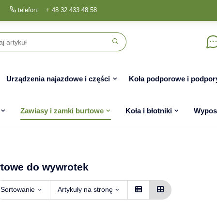
telefon:
+ 48 32 433 48 58
Urządzenia najazdowe i części
Koła podporowe i podpor
Zawiasy i zamki burtowe
Koła i błotniki
Wyposa
rtowe do wywrotek
Sortowanie
Artykuły na stronę