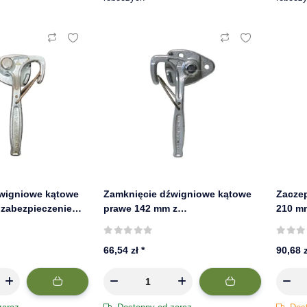
wigniowe kątowe
Zamknięcie dźwigniowe kątowe
Zacze
 zabezpieczeniem,
prawe 142 mm z
210 m
zabezpieczeniem, FBS
spręż
66,54 zł
*
90,68 