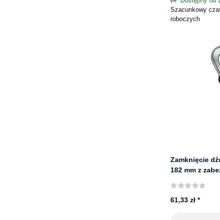
Dostępny od 
Szacunkowy czas 
roboczych
Zamknięcie dź
182 mm z zabe
prawe
61,33 zł
*