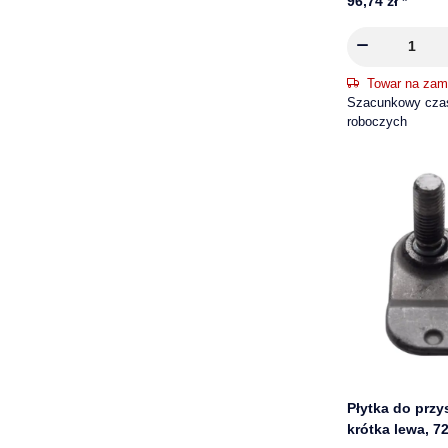
96,74 zł
*
Towar na zam
Szacunkowy czas 
roboczych
Płytka do prz
krótka lewa, 7