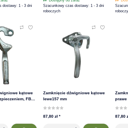
zaraz
Dostępny od zaraz
Dos
dostawy: 1 - 3 dni
Szacunkowy czas dostawy: 1 - 3 dni
Szacunk
roboczych
robocz
wigniowe kątowe
Zamknięcie dźwigniowe kątowe
Zamkn
zpieczeniem, FBS |
lewe157 mm
prawe
87,80 zł
*
87,80 