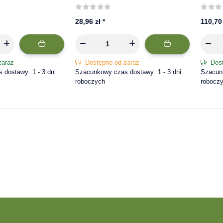
zabez
stal o
28,96 zł
*
110,70
zaraz
Dostępne od zaraz
Dos
dostawy: 1 - 3 dni
Szacunkowy czas dostawy: 1 - 3 dni
Szacunk
roboczych
robocz