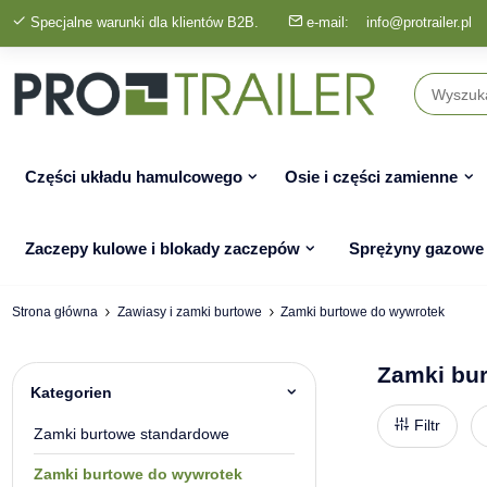
Specjalne warunki dla klientów B2B.
e-mail:
info@protrailer.pl
Części układu hamulcowego
Osie i części zamienne
Zaczepy kulowe i blokady zaczepów
Sprężyny gazowe
Strona główna
Zawiasy i zamki burtowe
Zamki burtowe do wywrotek
Zamki bu
Kategorien
Filtr
Zamki burtowe standardowe
Zamki burtowe do wywrotek