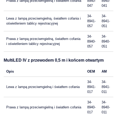
Prawa z lampą przeciwmgielną i światłem cofania
8940-
8940-
047
041
34-
34-
Lewa z lampą przeciwmgielną, światłem cofania i
8941-
8941-
oświetleniem tablicy rejestracyjnej
057
051
34-
34-
Prawa z lampą przeciwmgielną, światłem cofania
8940-
8940-
i oświetleniem tablicy rejestracyjnej
057
051
MultiLED IV z przewodem 0,5 m i końcem otwartym
Opis
OEM
AM
34-
34-
Lewa z lampą przeciwmgielną i światłem cofania
8941-
8941-
017
011
34-
34-
Prawa z lampą przeciwmgielną i światłem cofania
8940-
8940-
017
011