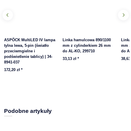
ASPÖCK MultiLED IV lampa
Linka hamulcowa 890/1100
Link
tylna lewa, 5-pin (światło
mm z cylinderkiem 26 mm
mm z
przeciwmgielne i
do AL-KO, 299710
do A
podświetlenie tablicy) | 34-
33,13 zł
*
38,63
8941-037
172,20 zł
*
Podobne artykuły