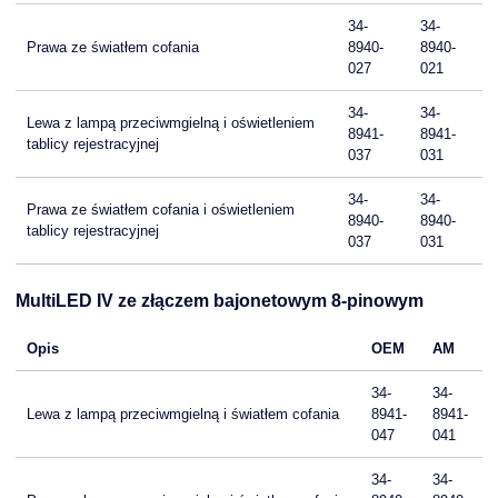
34-
34-
Prawa ze światłem cofania
8940-
8940-
027
021
34-
34-
Lewa z lampą przeciwmgielną i oświetleniem
8941-
8941-
tablicy rejestracyjnej
037
031
34-
34-
Prawa ze światłem cofania i oświetleniem
8940-
8940-
tablicy rejestracyjnej
037
031
MultiLED IV ze złączem bajonetowym 8-pinowym
Opis
OEM
AM
34-
34-
Lewa z lampą przeciwmgielną i światłem cofania
8941-
8941-
047
041
34-
34-