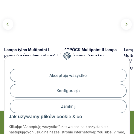
Lampa tylna Multipoint I,
ASPÖCK Multipoint II lampa
Lamp
prawa (ze światłem cofania) |
tylna prawa, 5-pin (ze
Multi
ASPÖCK 24-5210-007
światłem cofania) | 24-7210-
12 V 
007
75,42 zł
*
36,88
50,34 zł
*
Akceptuję wszystko
Konfiguracja
Zamknij
Jak używamy plików cookie & co
Moje konto
Klikając "Akceptuję wszystko", zezwalasz na korzystanie z
następujących usług na naszej stronie internetowej: YouTube, Vimeo,