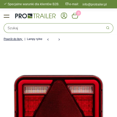
Specjalne warunki dla klientów B2B.
e-mail:
info@protrailer.pl
0
Powrót do listy
Lampy tylne