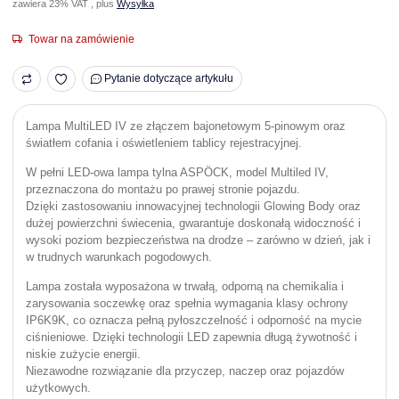
zawiera 23% VAT , plus
Wysyłka
Towar na zamówienie
Pytanie dotyczące artykułu
Lampa MultiLED IV ze złączem bajonetowym 5-pinowym oraz
światłem cofania i oświetleniem tablicy rejestracyjnej.
W pełni LED-owa lampa tylna ASPÖCK, model Multiled IV,
przeznaczona do montażu po prawej stronie pojazdu.
Dzięki zastosowaniu innowacyjnej technologii Glowing Body oraz
dużej powierzchni świecenia, gwarantuje doskonałą widoczność i
wysoki poziom bezpieczeństwa na drodze – zarówno w dzień, jak i
w trudnych warunkach pogodowych.
Lampa została wyposażona w trwałą, odporną na chemikalia i
zarysowania soczewkę oraz spełnia wymagania klasy ochrony
IP6K9K, co oznacza pełną pyłoszczelność i odporność na mycie
ciśnieniowe. Dzięki technologii LED zapewnia długą żywotność i
niskie zużycie energii.
Niezawodne rozwiązanie dla przyczep, naczep oraz pojazdów
użytkowych.