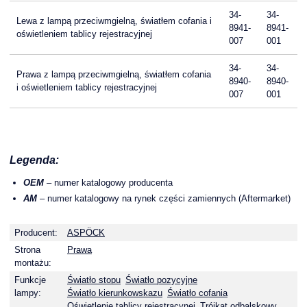
34-
34-
Lewa z lampą przeciwmgielną, światłem cofania i
8941-
8941-
oświetleniem tablicy rejestracyjnej
007
001
34-
34-
Prawa z lampą przeciwmgielną, światłem cofania
8940-
8940-
i oświetleniem tablicy rejestracyjnej
007
001
Legenda:
OEM
– numer katalogowy producenta
AM
– numer katalogowy na rynek części zamiennych (Aftermarket)
Producent:
ASPÖCK
Strona
Prawa
montażu:
Funkcje
Światło stopu
Światło pozycyjne
lampy:
Światło kierunkowskazu
Światło cofania
Oświetlenie tablicy rejestracynej
Trójkąt odbalskowy