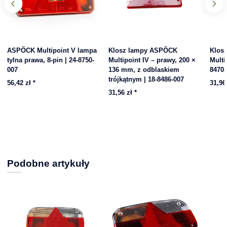
ASPÖCK Multipoint V lampa
Klosz lampy ASPÖCK
Klos
tylna prawa, 8-pin | 24-8750-
Multipoint IV – prawy, 200 ×
Multi
007
136 mm, z odblaskiem
8470-
trójkątnym | 18-8486-007
56,42 zł
*
31,96
31,56 zł
*
Podobne artykuły