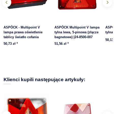
ASPÖCK - Multipoint V
ASPÖCK Multipoint V lampa
ASPÖ
lampa prawa oświetlenie
tylna lewa, 5-pinowa (złącze
tylna
tablicy światło cofania
bagnetowe) |24-8500-007
50,13
50,73 zł
*
51,56 zł
*
Klienci kupili następujące artykuły: