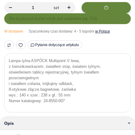
szt
x
Dla tej pozycji liczba sztuk jest podzielna (np. 0,5).
W dostawie
Szacunkowy czas dostawy:
4 - 5 tygodni
w Polsce
Pytanie dotyczące artykułu
Lampa tylna ASPÖCK Multipoint V lewa,
z kierunkowskazem, światłem stop, światem tylnym,
oświetleniem tablicy rejestracyjnej, tylnym światłem
przeciwmgielnym
i światłem cofania, trójkątny odblask,
8-stykowe złącze bagnetowe, żarówka
wys.: 140 x szer.: 238 x gł.: 55 mm
Numer katalogowy: 24-8550-007
Opis