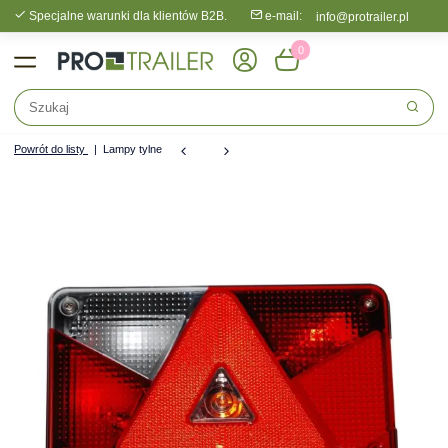
Specjalne warunki dla klientów B2B.
e-mail:
info@protrailer.pl
0
Powrót do listy
Lampy tylne