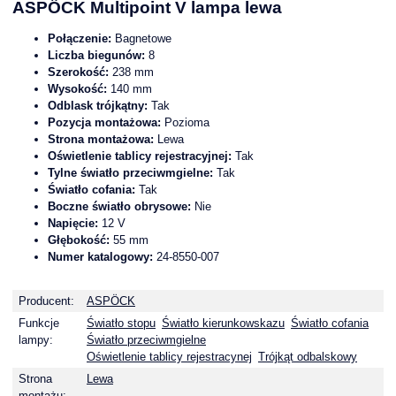
ASPÖCK Multipoint V lampa lewa
Połączenie:
Bagnetowe
Liczba biegunów:
8
Szerokość:
238 mm
Wysokość:
140 mm
Odblask trójkątny:
Tak
Pozycja montażowa:
Pozioma
Strona montażowa:
Lewa
Oświetlenie tablicy rejestracyjnej:
Tak
Tylne światło przeciwmgielne:
Tak
Światło cofania:
Tak
Boczne światło obrysowe:
Nie
Napięcie:
12 V
Głębokość:
55 mm
Numer katalogowy:
24-8550-007
Producent:
ASPÖCK
Funkcje
Światło stopu
Światło kierunkowskazu
Światło cofania
lampy:
Światło przeciwmgielne
Oświetlenie tablicy rejestracynej
Trójkąt odbalskowy
Strona
Lewa
montażu: