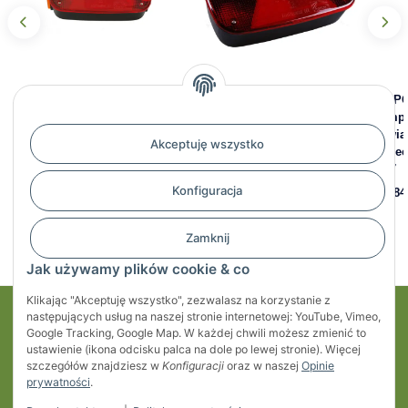
ASPÖCK Multipoint III
ASPÖCK Multipoint III
ASPÖC
lampa tylna lewa, 5-pin
lampa tylna lewa, 8-pin
lampa
(światło przeciwmgielne i
(światło przeciwmgielne i
(świa
Akceptuję wszystko
światło cofania) | 24-8070-
cofania) | 24-8077-007
przec
007
007
87,71 zł
*
Konfiguracja
68,10 zł
*
61,84
Zamknij
Jak używamy plików cookie & co
Klikając "Akceptuję wszystko", zezwalasz na korzystanie z
następujących usług na naszej stronie internetowej: YouTube, Vimeo,
Moje konto
Google Tracking, Google Map. W każdej chwili możesz zmienić to
ustawienie (ikona odcisku palca na dole po lewej stronie). Więcej
Regulaminy
szczegółów znajdziesz w
Konfiguracji
oraz w naszej
Opinie
prywatności
.
Informacje