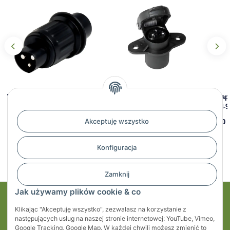
Wtyczka 3-pinowa 13-3093-
Gniazdo elektryczne 3-pin
Adapt
507
DIN ISO 9680 – PVC | 13-
WN-9
3193-507
Akceptuję wszystko
40,45 zł
*
1,90 
36,90 zł
*
Konfiguracja
Zamknij
Jak używamy plików cookie & co
Moje konto
Klikając "Akceptuję wszystko", zezwalasz na korzystanie z
następujących usług na naszej stronie internetowej: YouTube, Vimeo,
Regulaminy
Google Tracking, Google Map. W każdej chwili możesz zmienić to