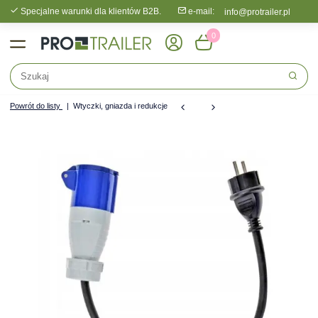
Specjalne warunki dla klientów B2B.
e-mail:
info@protrailer.pl
0
Powrót do listy
Wtyczki, gniazda i redukcje