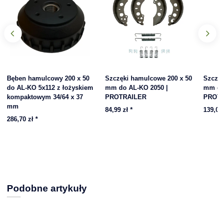
Bęben hamulcowy 200 x 50
Szczęki hamulcowe 200 x 50
Szcz
do AL-KO 5x112 z łożyskiem
mm do AL-KO 2050 |
mm d
kompaktowym 34/64 x 37
PROTRAILER
PROT
mm
84,99 zł
*
139,0
286,70 zł
*
Podobne artykuły