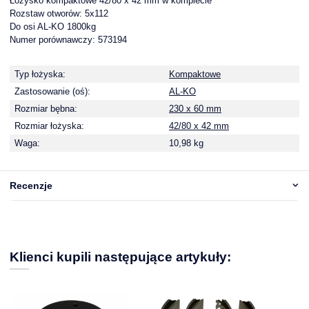
Łożysko kompaktowe 42/80 x 42 mm w komplecie
Rozstaw otworów: 5x112
Do osi AL-KO 1800kg
Numer porównawczy: 573194
Typ łożyska:
Kompaktowe
Zastosowanie (oś):
AL-KO
Rozmiar bębna:
230 x 60 mm
Rozmiar łożyska:
42/80 x 42 mm
Waga:
10,98 kg
Recenzje
Klienci kupili następujące artykuły: