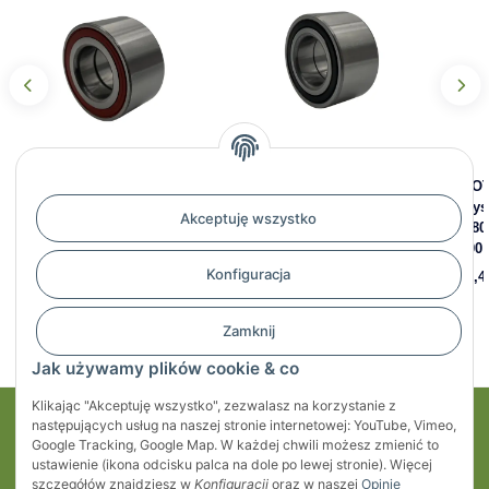
Łożysko kompaktowe 42/80
Łożysko kompaktowe 42/80
PROT
x 42 mm
x 42 mm
łoży
Akceptuję wszystko
42/80
61,36 zł
*
42,82 zł
*
1800 
Konfiguracja
118,4
Zamknij
Jak używamy plików cookie & co
Klikając "Akceptuję wszystko", zezwalasz na korzystanie z
następujących usług na naszej stronie internetowej: YouTube, Vimeo,
Moje konto
Google Tracking, Google Map. W każdej chwili możesz zmienić to
ustawienie (ikona odcisku palca na dole po lewej stronie). Więcej
Regulaminy
szczegółów znajdziesz w
Konfiguracji
oraz w naszej
Opinie