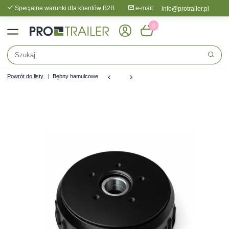
Specjalne warunki dla klientów B2B.
e-mail:
info@protrailer.pl
0
Powrót do listy
Bębny hamulcowe