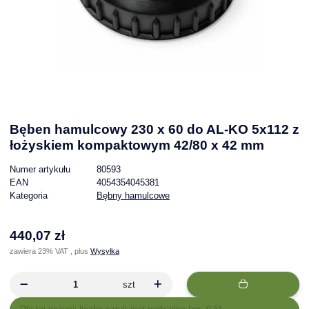
Bęben hamulcowy 230 x 60 do AL-KO 5x112 z
łożyskiem kompaktowym 42/80 x 42 mm
Numer artykułu
80593
EAN
4054354045381
Kategoria
Bębny hamulcowe
440,07 zł
zawiera 23% VAT , plus
Wysyłka
szt
x