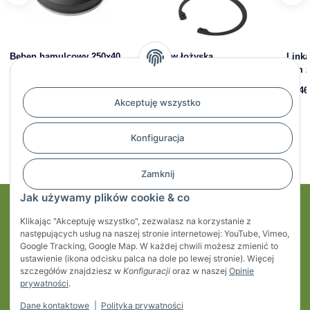
Bęben hamulcowy 250x40
Zestaw łożyska
Link
do KNOTT 5x112 z
kompaktowego 34/64 x 37
mm z
łożyskiem kompaktowym
mm do osi AL-KO i KNOTT
37,46
39/72 x 37 mm
do 1350kg
Akceptuję wszystko
328,90 zł
*
58,06 zł
*
Konfiguracja
Zamknij
Jak używamy plików cookie & co
Moje konto
Klikając "Akceptuję wszystko", zezwalasz na korzystanie z
następujących usług na naszej stronie internetowej: YouTube, Vimeo,
Regulaminy
Google Tracking, Google Map. W każdej chwili możesz zmienić to
ustawienie (ikona odcisku palca na dole po lewej stronie). Więcej
szczegółów znajdziesz w
Konfiguracji
oraz w naszej
Opinie
Informacje
prywatności
.
Dane kontaktowe
|
Polityka prywatności