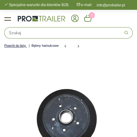
Specjalne warunki dla klientów B2B.
e-mail:
info@protrailer.pl
0
Powrót do listy
Bębny hamulcowe