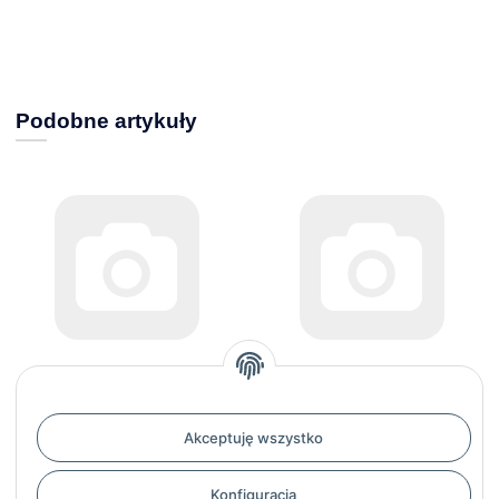
Podobne artykuły
CHAPEL - Hydrauliczny
CHAPEL - Hydrauliczny
siłownik teleskopowy 4-
siłownik teleskopowy 4-
Akceptuję wszystko
stopniowy skok 1348mm 3497
stopniowy skok 875 MM / 307 I /
bez flanszy- na sworzeń
2.170,25 zł
*
Konfiguracja
1.190,71 zł
*