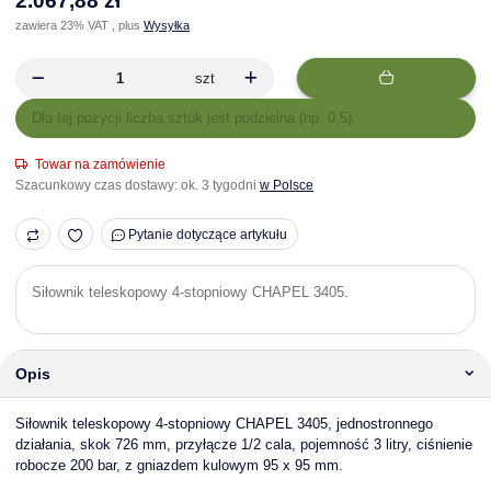
2.067,88 zł
zawiera 23% VAT , plus
Wysyłka
szt
x
Dla tej pozycji liczba sztuk jest podzielna (np. 0,5).
Towar na zamówienie
Szacunkowy czas dostawy:
ok. 3 tygodni
w Polsce
Pytanie dotyczące artykułu
Siłownik teleskopowy 4-stopniowy CHAPEL 3405.
Opis
Siłownik teleskopowy 4-stopniowy CHAPEL 3405, jednostronnego
działania, skok 726 mm, przyłącze 1/2 cala, pojemność 3 litry, ciśnienie
robocze 200 bar, z gniazdem kulowym 95 x 95 mm.