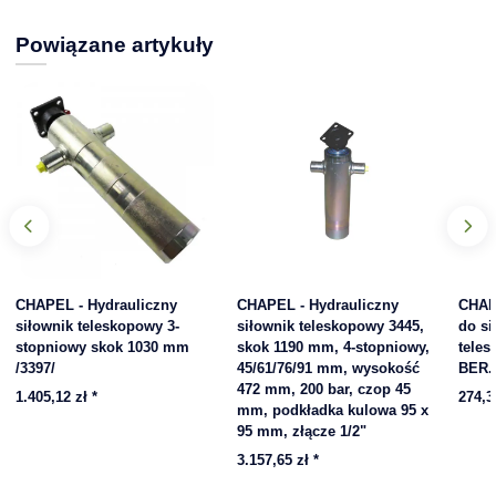
Powiązane artykuły
CHAPEL - Hydrauliczny
CHAPEL - Hydrauliczny
CHAP
siłownik teleskopowy 3-
siłownik teleskopowy 3445,
do s
stopniowy skok 1030 mm
skok 1190 mm, 4-stopniowy,
teles
/3397/
45/61/76/91 mm, wysokość
BER.
472 mm, 200 bar, czop 45
1.405,12 zł
*
274,3
mm, podkładka kulowa 95 x
95 mm, złącze 1/2"
3.157,65 zł
*