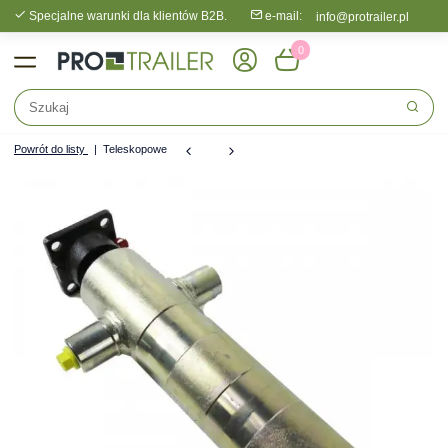
Specjalne warunki dla klientów B2B.
e-mail:
info@protrailer.pl
0
Powrót do listy
Teleskopowe