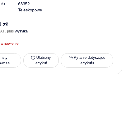
ułu
63352
Teleskopowe
 zł
AT , plus
Wysyłka
zamówienie
listy
Ulubiony
Pytanie dotyczące
awczej
artykuł
artykułu