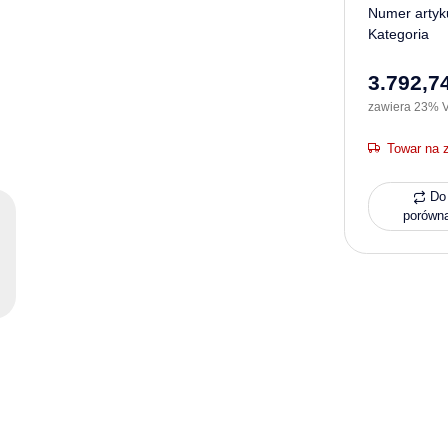
Numer artyk
Kategoria
3.792,74
zawiera 23% V
Towar na 
Do 
porówn