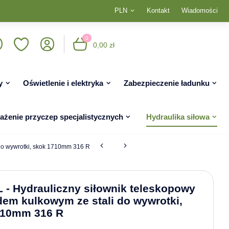
PLN
Kontakt
Wiadomości
0
0,00 zł
y
Oświetlenie i elektryka
Zabezpieczenie ładunku
żenie przyczep specjalistycznych
Hydraulika siłowa
 do wywrotki, skok 1710mm 316 R
- Hydrauliczny siłownik teleskopowy
dem kulkowym ze stali do wywrotki,
710mm 316 R