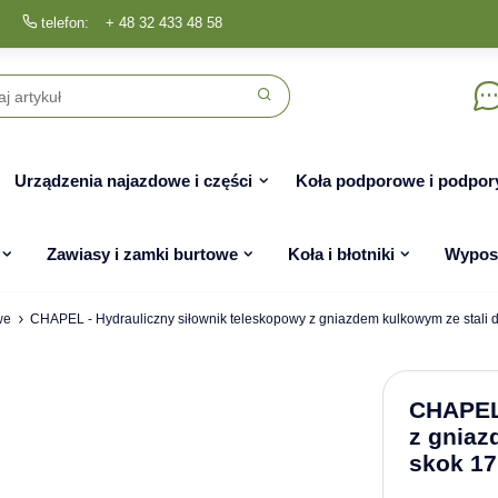
telefon:
+ 48 32 433 48 58
Urządzenia najazdowe i części
Koła podporowe i podpor
Zawiasy i zamki burtowe
Koła i błotniki
Wyposa
we
CHAPEL - Hydrauliczny siłownik teleskopowy z gniazdem kulkowym ze stali
CHAPEL 
z gniaz
skok 1