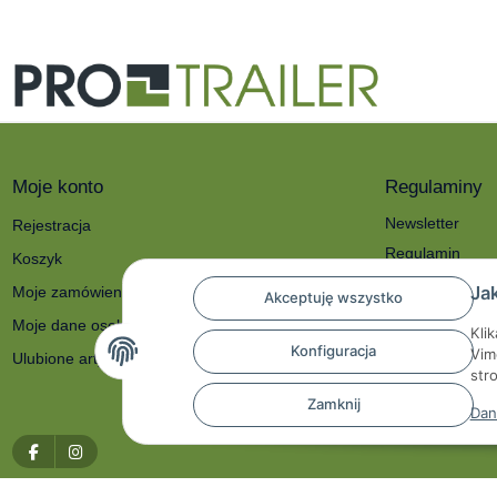
Moje konto
Regulaminy
Newsletter
Rejestracja
Regulamin
Koszyk
Polityka prywat
Ja
Moje zamówienia
Akceptuję wszystko
O nas
Moje dane osobowe
Kli
Reklamacje i zw
Konfiguracja
Vim
Ulubione artykuły
Dane kontakto
str
Prawo do odstą
Zamknij
Dan