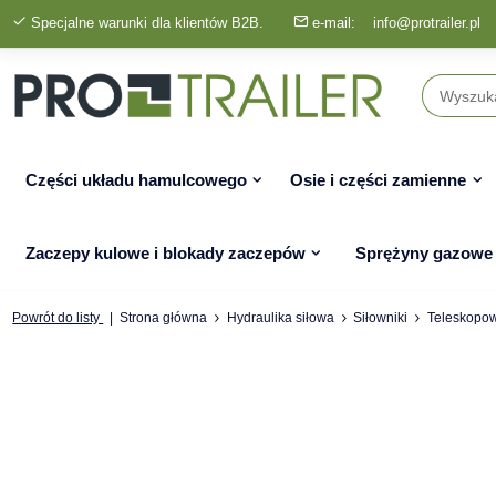
Specjalne warunki dla klientów B2B.
e-mail:
info@protrailer.pl
Części układu hamulcowego
Osie i części zamienne
Zaczepy kulowe i blokady zaczepów
Sprężyny gazowe
Powrót do listy
Strona główna
Hydraulika siłowa
Siłowniki
Teleskopo