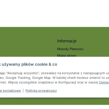
Informacje
Metody Płatności
Mapa strony
ności
O nas
k używamy plików cookie & co
Koszty wysyłki
kając "Akceptuję wszystko", zezwalasz na korzystanie z następujących u
roty
Serwis
eo, Google Tracking, Google Map. W każdej chwili możesz zmienić to us
we
onie). Więcej szczegółów znajdziesz w
Konfiguracji
oraz w naszej
Opinie
pienia od umowy
e kontaktowe
|
Polityka prywatności