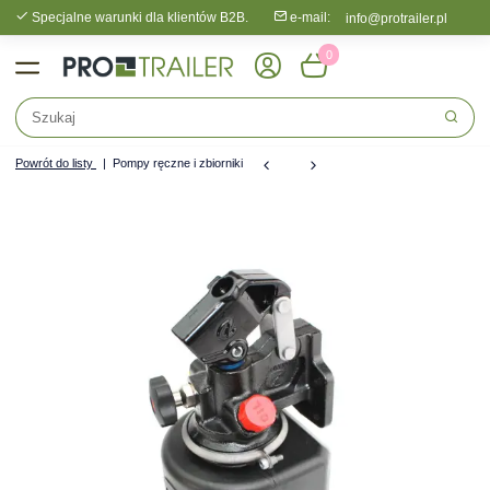
Specjalne warunki dla klientów B2B.
e-mail:
info@protrailer.pl
0
Powrót do listy
Pompy ręczne i zbiorniki