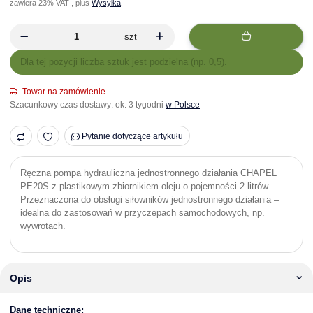
zawiera 23% VAT , plus
Wysyłka
szt
x
Dla tej pozycji liczba sztuk jest podzielna (np. 0,5).
Towar na zamówienie
Szacunkowy czas dostawy:
ok. 3 tygodni
w Polsce
Pytanie dotyczące artykułu
Ręczna pompa hydrauliczna jednostronnego działania CHAPEL
PE20S z plastikowym zbiornikiem oleju o pojemności 2 litrów.
Przeznaczona do obsługi siłowników jednostronnego działania –
idealna do zastosowań w przyczepach samochodowych, np.
wywrotach.
Opis
Dane techniczne: