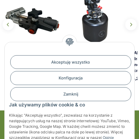
Pompa jednostronnego
CHAPEL - Pompa ręczna
CHAP
działania awaryjna GHIM
jednostronna PE20S, 20
hydra
Akceptuję wszystko
AEP-75-5020 – 20ccm /
ccm, 150 bar, ze zbiornikiem
jedno
redukcja 68614 i 68771
plastikowym 4L
20 cm
Konfiguracja
428,36 zł
*
426,30 zł
*
504,2
Zamknij
Jak używamy plików cookie & co
Klikając "Akceptuję wszystko", zezwalasz na korzystanie z
następujących usług na naszej stronie internetowej: YouTube, Vimeo,
Moje konto
Google Tracking, Google Map. W każdej chwili możesz zmienić to
ustawienie (ikona odcisku palca na dole po lewej stronie). Więcej
Regulaminy
szczegółów znajdziesz w
Konfiguracji
oraz w naszej
Opinie