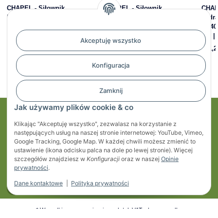
CHAPEL - Siłownik
CHAPEL - Siłownik
CHAP
hydrauliczny dwustronny
hydrauliczny dwustronny
hydr
25/40 mm, skok 200 mm, 220
25/40 mm, skok 400 mm, 220
25/4
bar | 701/2
bar | 701/4
bar |
Akceptuję wszystko
509,41 zł
*
806,23 zł
*
671,2
Konfiguracja
Zamknij
Jak używamy plików cookie & co
Moje konto
Klikając "Akceptuję wszystko", zezwalasz na korzystanie z
następujących usług na naszej stronie internetowej: YouTube, Vimeo,
Regulaminy
Google Tracking, Google Map. W każdej chwili możesz zmienić to
ustawienie (ikona odcisku palca na dole po lewej stronie). Więcej
szczegółów znajdziesz w
Konfiguracji
oraz w naszej
Opinie
Informacje
prywatności
.
Dane kontaktowe
|
Polityka prywatności
* Wszystkie ceny zawierają podatek VAT, plus
przesyłka