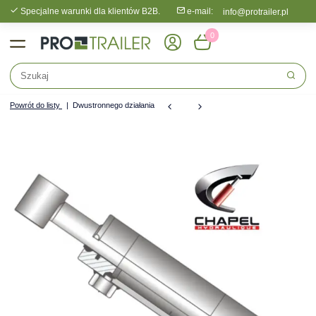
Specjalne warunki dla klientów B2B.
e-mail:
info@protrailer.pl
0
Powrót do listy
Dwustronnego działania