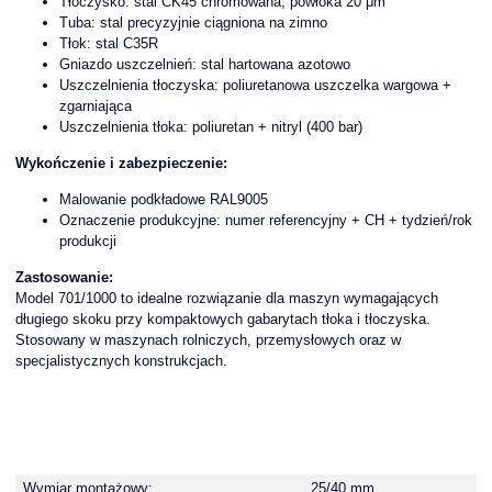
Tłoczysko: stal CK45 chromowana, powłoka 20 μm
Tuba: stal precyzyjnie ciągniona na zimno
Tłok: stal C35R
Gniazdo uszczelnień: stal hartowana azotowo
Uszczelnienia tłoczyska: poliuretanowa uszczelka wargowa +
zgarniająca
Uszczelnienia tłoka: poliuretan + nitryl (400 bar)
Wykończenie i zabezpieczenie:
Malowanie podkładowe RAL9005
Oznaczenie produkcyjne: numer referencyjny + CH + tydzień/rok
produkcji
Zastosowanie:
Model 701/1000 to idealne rozwiązanie dla maszyn wymagających
długiego skoku przy kompaktowych gabarytach tłoka i tłoczyska.
Stosowany w maszynach rolniczych, przemysłowych oraz w
specjalistycznych konstrukcjach.
Wymiar montażowy:
25/40 mm