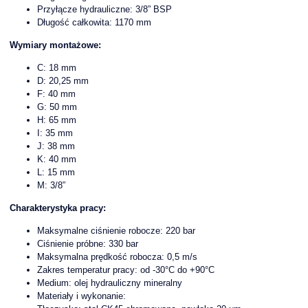
Przyłącze hydrauliczne: 3/8” BSP
Długość całkowita: 1170 mm
Wymiary montażowe:
C: 18 mm
D: 20,25 mm
F: 40 mm
G: 50 mm
H: 65 mm
I: 35 mm
J: 38 mm
K: 40 mm
L: 15 mm
M: 3/8”
Charakterystyka pracy:
Maksymalne ciśnienie robocze: 220 bar
Ciśnienie próbne: 330 bar
Maksymalna prędkość robocza: 0,5 m/s
Zakres temperatur pracy: od -30°C do +90°C
Medium: olej hydrauliczny mineralny
Materiały i wykonanie: