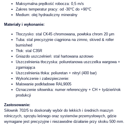
Maksymalna prędkość robocza: 0,5 m/s
Zakres temperatur pracy: od -30°C do +90°C
Medium: olej hydrauliczny mineralny
Materiały i wykonanie:
Tłoczysko: stal CK45 chromowana, powłoka chrom 20 μm
Tuba: stal precyzyjnie ciągniona na zimno, skived & roller
burnished
Tłok: stal C35R
Gniazdo uszczelnień: stal hartowana azotowo
Uszczelnienia tłoczyska: poliuretanowa uszczelka wargowa +
zgarniająca
Uszczelnienia tłoka: poliuretan + nitryl (400 bar)
Wykończenie i zabezpieczenie:
Malowanie podkładowe RAL9005
Oznaczenie siłownika: numer referencyjny + CH + tydzień/rok
produkcji
Zastosowanie:
Siłownik 702/5 to doskonały wybór do lekkich i średnich maszyn
rolniczych, sprzętu leśnego oraz systemów przemysłowych, gdzie
wymagane jest precyzyjne i niezawodne działanie przy skoku 500 mm.