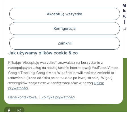
CHAPEL - Siłownik
CHAPEL - Siłownik
CHAP
hydrauliczny dwustronny
hydrauliczny dwustronny
hydr
Akceptuję wszystko
30/50 mm, skok 800 mm, 220
30/50 mm, skok 1000 mm,
25/4
bar | 702/800
220 bar | 702/1000
bar |
Konfiguracja
923,62 zł
*
1.042,75 zł
*
624,4
Zamknij
Jak używamy plików cookie & co
Klikając "Akceptuję wszystko", zezwalasz na korzystanie z
następujących usług na naszej stronie internetowej: YouTube, Vimeo,
Moje konto
Google Tracking, Google Map. W każdej chwili możesz zmienić to
ustawienie (ikona odcisku palca na dole po lewej stronie). Więcej
Regulaminy
szczegółów znajdziesz w
Konfiguracji
oraz w naszej
Opinie
prywatności
.
Informacje
Dane kontaktowe
|
Polityka prywatności
* Wszystkie ceny zawierają podatek VAT, plus
przesyłka