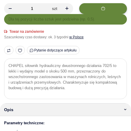
szt
x
Dla tej pozycji liczba sztuk jest podzielna (np. 0,5).
Towar na zamówienie
Szacunkowy czas dostawy:
ok. 3 tygodni
w Polsce
Pytanie dotyczące artykułu
CHAPEL siłownik hydrauliczny dwustronnego działania 702/5 to
lekki i wydajny model o skoku 500 mm, przeznaczony do
wszechstronnego zastosowania w maszynach rolniczych, leśnych
i urządzeniach przemysłowych. Charakteryzuje się kompaktową
budową i dużą precyzją działania.
Opis
Parametry techniczne: