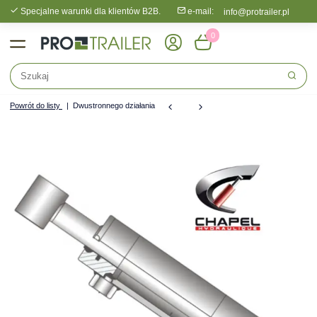
Specjalne warunki dla klientów B2B.
e-mail:
info@protrailer.pl
0
Powrót do listy
Dwustronnego działania