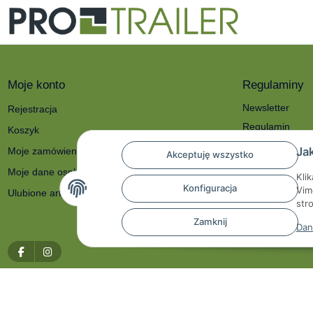
Moje konto
Regulaminy
Newsletter
Rejestracja
Regulamin
Koszyk
Polityka prywat
Ja
Moje zamówienia
Akceptuję wszystko
O nas
Moje dane osobowe
Kli
Reklamacje i zw
Konfiguracja
Vim
Ulubione artykuły
Dane kontakto
str
Prawo do odstą
Zamknij
Dan
* Wszystkie ceny zawierają podatek VAT, plus
przesyłka