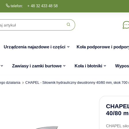
telefon:
+ 48 32 433 48 58
Urządzenia najazdowe i części
Koła podporowe i podpor
Zawiasy i zamki burtowe
Koła i błotniki
Wyposa
go działania
CHAPEL - Siłownik hydrauliczny dwustronny 40/80 mm, skok 700 
CHAPEL 
40/80 m
CHAPEL siłow