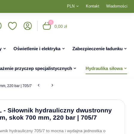
PLN
Kontakt
Wiadomości
0
0,00 zł
y
Oświetlenie i elektryka
Zabezpieczenie ładunku
żenie przyczep specjalistycznych
Hydraulika siłowa
mm, 220 bar | 705/7
- Siłownik hydrauliczny dwustronny
m, skok 700 mm, 220 bar | 705/7
nik hydrauliczny 705/7 to mocna i wydajna jednostka o