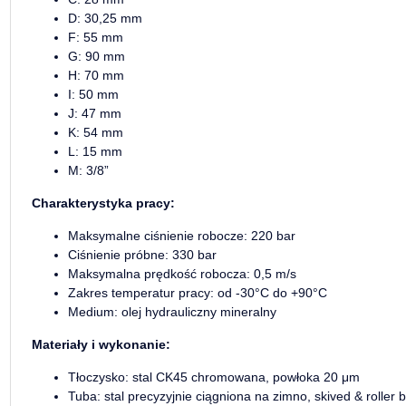
D: 30,25 mm
F: 55 mm
G: 90 mm
H: 70 mm
I: 50 mm
J: 47 mm
K: 54 mm
L: 15 mm
M: 3/8”
Charakterystyka pracy:
Maksymalne ciśnienie robocze: 220 bar
Ciśnienie próbne: 330 bar
Maksymalna prędkość robocza: 0,5 m/s
Zakres temperatur pracy: od -30°C do +90°C
Medium: olej hydrauliczny mineralny
Materiały i wykonanie:
Tłoczysko: stal CK45 chromowana, powłoka 20 μm
Tuba: stal precyzyjnie ciągniona na zimno, skived & roller 