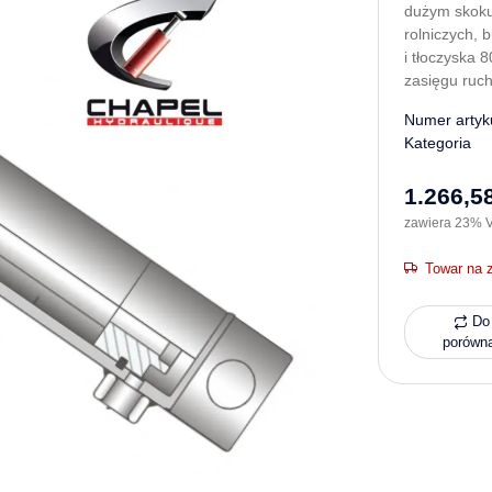
dużym skoku
rolniczych, 
i tłoczyska 
zasięgu ruch
Numer artyk
Kategoria
1.266,58
zawiera 23% V
Towar na 
Do 
porówn