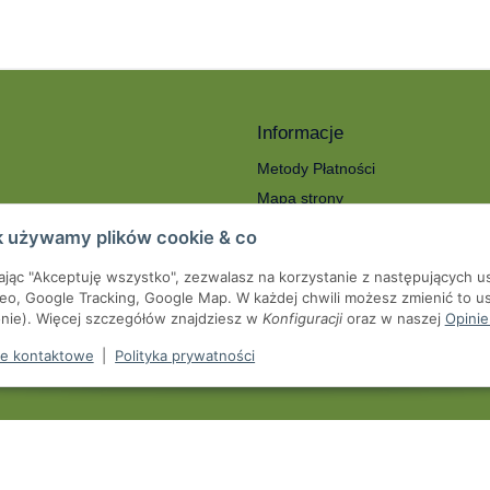
Informacje
Metody Płatności
Mapa strony
ności
O nas
k używamy plików cookie & co
Koszty wysyłki
kając "Akceptuję wszystko", zezwalasz na korzystanie z następujących u
roty
Serwis
eo, Google Tracking, Google Map. W każdej chwili możesz zmienić to us
we
onie). Więcej szczegółów znajdziesz w
Konfiguracji
oraz w naszej
Opinie
pienia od umowy
e kontaktowe
|
Polityka prywatności