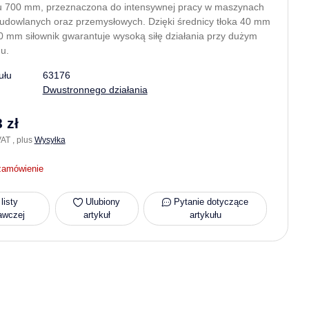
 700 mm, przeznaczona do intensywnej pracy w maszynach
budowlanych oraz przemysłowych. Dzięki średnicy tłoka 40 mm
80 mm siłownik gwarantuje wysoką siłę działania przy dużym
u.
ułu
63176
Dwustronnego działania
 zł
AT , plus
Wysyłka
zamówienie
listy
Ulubiony
Pytanie dotyczące
awczej
artykuł
artykułu