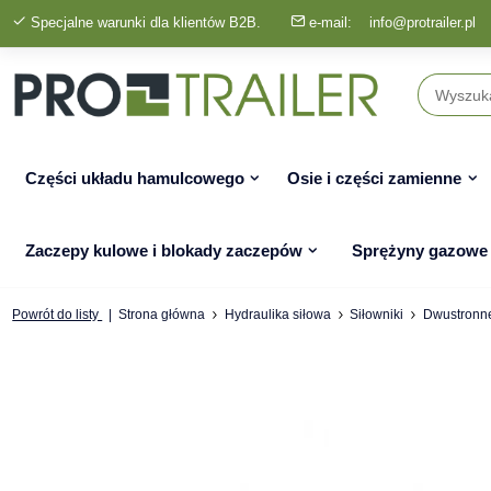
Specjalne warunki dla klientów B2B.
e-mail:
info@protrailer.pl
Części układu hamulcowego
Osie i części zamienne
Zaczepy kulowe i blokady zaczepów
Sprężyny gazowe
Powrót do listy
Strona główna
Hydraulika siłowa
Siłowniki
Dwustronne