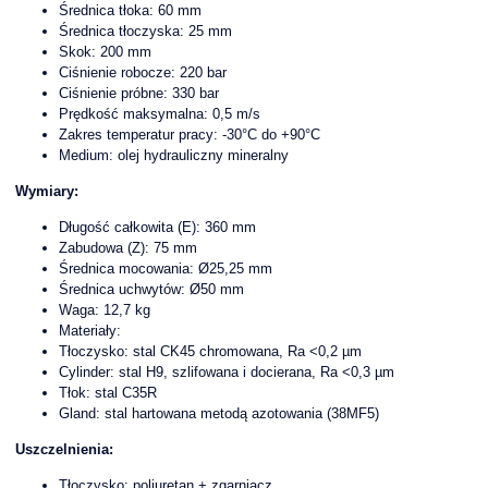
Średnica tłoka: 60 mm
Średnica tłoczyska: 25 mm
Skok: 200 mm
Ciśnienie robocze: 220 bar
Ciśnienie próbne: 330 bar
Prędkość maksymalna: 0,5 m/s
Zakres temperatur pracy: -30°C do +90°C
Medium: olej hydrauliczny mineralny
Wymiary:
Długość całkowita (E): 360 mm
Zabudowa (Z): 75 mm
Średnica mocowania: Ø25,25 mm
Średnica uchwytów: Ø50 mm
Waga: 12,7 kg
Materiały:
Tłoczysko: stal CK45 chromowana, Ra <0,2 µm
Cylinder: stal H9, szlifowana i docierana, Ra <0,3 µm
Tłok: stal C35R
Gland: stal hartowana metodą azotowania (38MF5)
Uszczelnienia:
Tłoczysko: poliuretan + zgarniacz