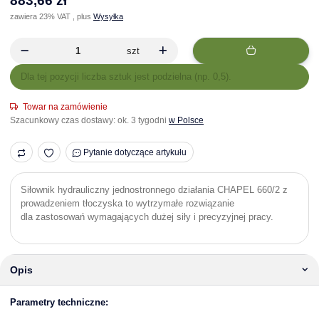
883,66 zł
zawiera 23% VAT , plus
Wysyłka
szt
x
Dla tej pozycji liczba sztuk jest podzielna (np. 0,5).
Towar na zamówienie
Szacunkowy czas dostawy:
ok. 3 tygodni
w Polsce
Pytanie dotyczące artykułu
Siłownik hydrauliczny jednostronnego działania CHAPEL 660/2 z
prowadzeniem tłoczyska to wytrzymałe rozwiązanie
dla zastosowań wymagających dużej siły i precyzyjnej pracy.
Opis
Parametry techniczne: