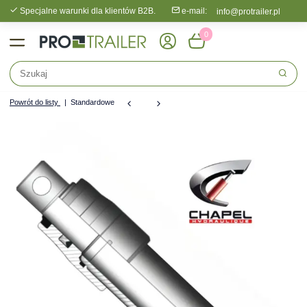
Specjalne warunki dla klientów B2B.
e-mail:
info@protrailer.pl
0
Powrót do listy
Standardowe