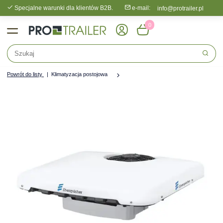
Specjalne warunki dla klientów B2B.
e-mail:
info@protrailer.pl
0
Powrót do listy
Klimatyzacja postojowa