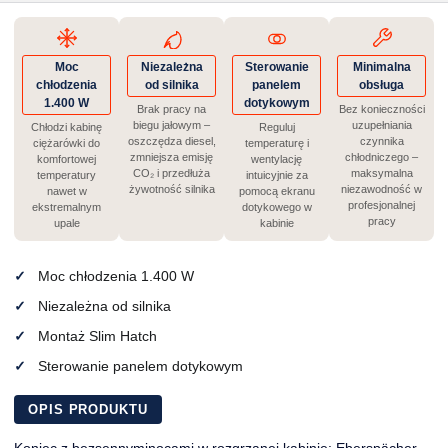
Moc
Niezależna
Sterowanie
Minimalna
chłodzenia
od silnika
panelem
obsługa
1.400 W
dotykowym
Brak pracy na
Bez konieczności
biegu jałowym –
uzupełniania
Chłodzi kabinę
Reguluj
oszczędza diesel,
czynnika
ciężarówki do
temperaturę i
zmniejsza emisję
chłodniczego –
komfortowej
wentylację
CO₂ i przedłuża
maksymalna
temperatury
intuicyjnie za
żywotność silnika
niezawodność w
nawet w
pomocą ekranu
profesjonalnej
ekstremalnym
dotykowego w
pracy
upale
kabinie
Moc chłodzenia 1.400 W
Niezależna od silnika
Montaż Slim Hatch
Sterowanie panelem dotykowym
OPIS PRODUKTU
Koniec z bezsennyminocami w rozgrzanej kabinie: Eberspächer