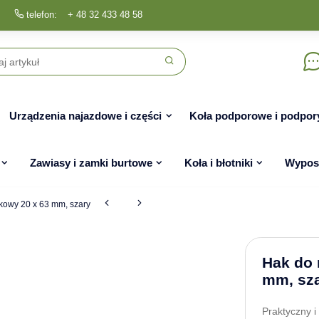
telefon:
+ 48 32 433 48 58
Urządzenia najazdowe i części
Koła podporowe i podpor
Zawiasy i zamki burtowe
Koła i błotniki
Wyposa
ikowy 20 x 63 mm, szary
Hak do 
mm, sz
Praktyczny 