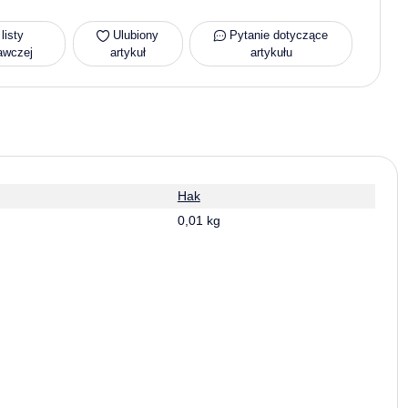
listy
Ulubiony
Pytanie dotyczące
awczej
artykuł
artykułu
Hak
0,01 kg