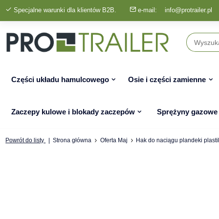
Specjalne warunki dla klientów B2B.
e-mail:
info@protrailer.pl
Części układu hamulcowego
Osie i części zamienne
Zaczepy kulowe i blokady zaczepów
Sprężyny gazowe
Powrót do listy
Strona główna
Oferta Maj
Hak do naciągu plandeki plast