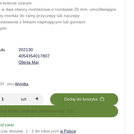
w kolorze szarym.
w dwa otwory montażowe o rozstawie 20 mm, umożliwiające
ilny montaż do ramy przyczepy lub naczepy.
tosowania z linkami napinającymi lub gumami
ymi.
ułu
202130
4054354017807
Oferta Maj
AT , plus
Wysyłka
szt
Dodaj do koszyka
zycji liczba sztuk jest podzielna (np. 0,5).
od zaraz
czas dostawy:
1 - 3 dni roboczych
w Polsce