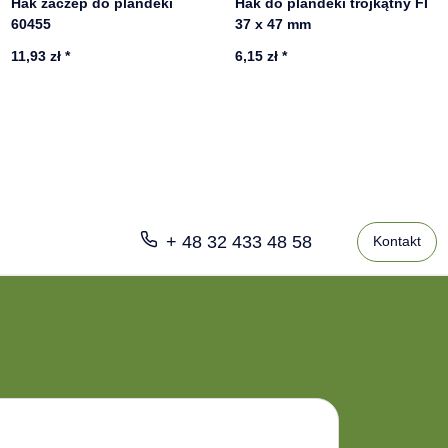
Hak zaczep do plandeki
Hak do plandeki trójkątny FI
60455
37 x 47 mm
11,93 zł
*
6,15 zł
*
+ 48 32 433 48 58
Kontakt