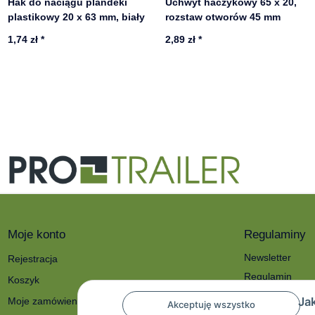
Hak do naciągu plandeki
Uchwyt haczykowy 65 x 20,
plastikowy 20 x 63 mm, biały
rozstaw otworów 45 mm
1,74 zł
*
2,89 zł
*
Moje konto
Regulaminy
Newsletter
Rejestracja
Regulamin
Koszyk
Polityka prywat
Ja
Moje zamówienia
Akceptuję wszystko
O nas