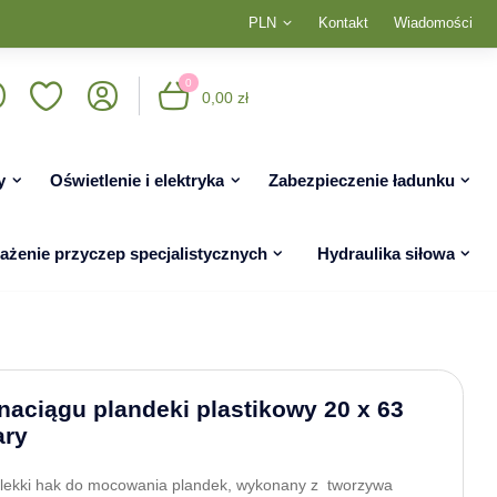
PLN
Kontakt
Wiadomości
0
0,00 zł
y
Oświetlenie i elektryka
Zabezpieczenie ładunku
żenie przyczep specjalistycznych
Hydraulika siłowa
naciągu plandeki plastikowy 20 x 63
ary
i lekki hak do mocowania plandek, wykonany z tworzywa