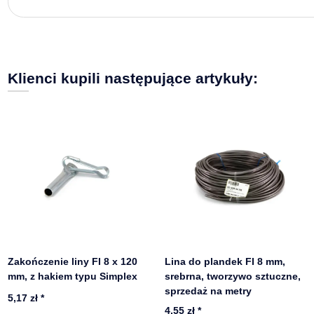
Klienci kupili następujące artykuły:
Zakończenie liny FI 8 x 120
Lina do plandek FI 8 mm,
mm, z hakiem typu Simplex
srebrna, tworzywo sztuczne,
sprzedaż na metry
5,17 zł
*
4,55 zł
*