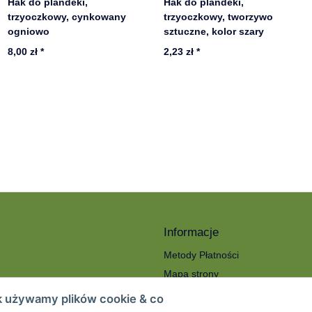
Hak do plandeki,
Hak do plandeki,
trzyoczkowy, cynkowany
trzyoczkowy, tworzywo
ogniowo
sztuczne, kolor szary
8,00 zł
*
2,23 zł
*
Informacje
Metody Płatności
Mapa strony
ności
O nas
k używamy plików cookie & co
Koszty wysyłki