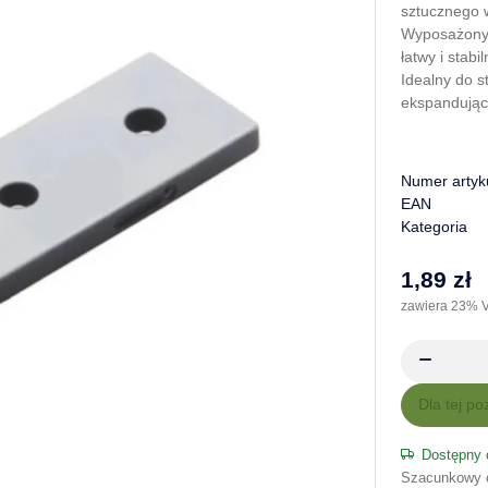
sztucznego 
Wyposażony 
łatwy i stab
Idealny do s
ekspandując
Numer artyk
EAN
Kategoria
1,89 zł
zawiera 23% V
x
Dla tej po
Dostępny 
Szacunkowy 