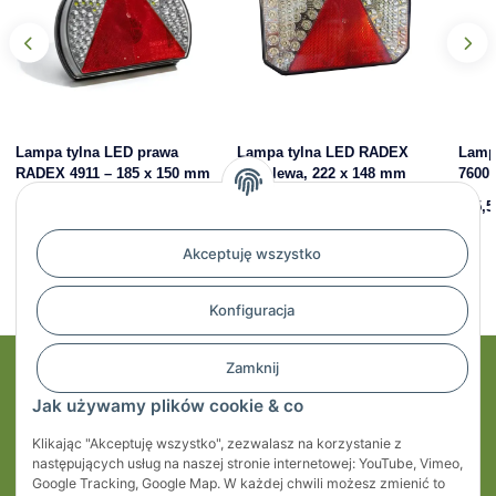
Lampa tylna LED prawa
Lampa tylna LED RADEX
Lamp
RADEX 4911 – 185 x 150 mm
7600 lewa, 222 x 148 mm
7600 
195,43 zł
*
225,50 zł
*
225,5
Akceptuję wszystko
Konfiguracja
Zamknij
Moje konto
Jak używamy plików cookie & co
Regulaminy
Klikając "Akceptuję wszystko", zezwalasz na korzystanie z
następujących usług na naszej stronie internetowej: YouTube, Vimeo,
Informacje
Google Tracking, Google Map. W każdej chwili możesz zmienić to