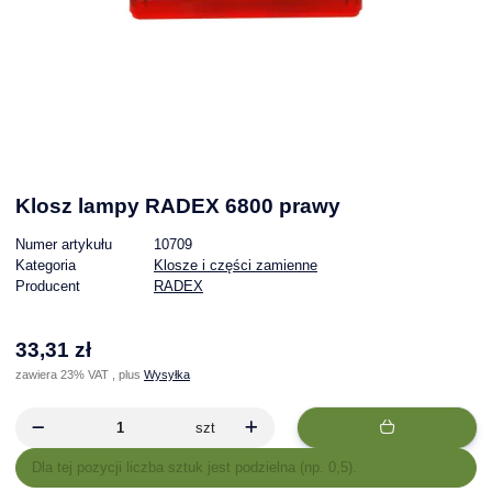
Klosz lampy RADEX 6800 prawy
Numer artykułu
10709
Kategoria
Klosze i części zamienne
Producent
RADEX
33,31 zł
zawiera 23% VAT , plus
Wysyłka
szt
x
Dla tej pozycji liczba sztuk jest podzielna (np. 0,5).