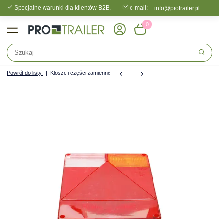
Specjalne warunki dla klientów B2B.
e-mail:
info@protrailer.pl
0
Powrót do listy
Klosze i części zamienne