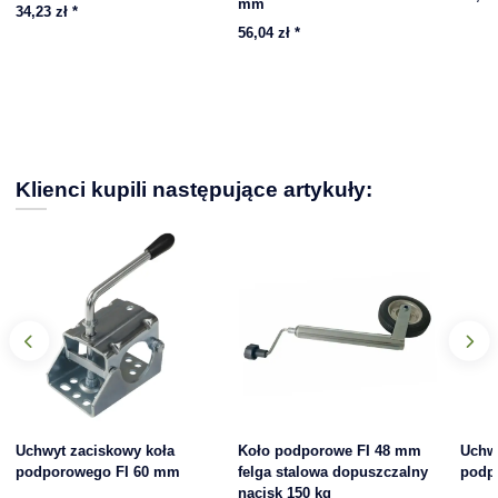
mm
34,23 zł
*
56,04 zł
*
Klienci kupili następujące artykuły:
Uchwyt zaciskowy koła
Koło podporowe FI 48 mm
Uchw
podporowego FI 60 mm
felga stalowa dopuszczalny
podp
nacisk 150 kg