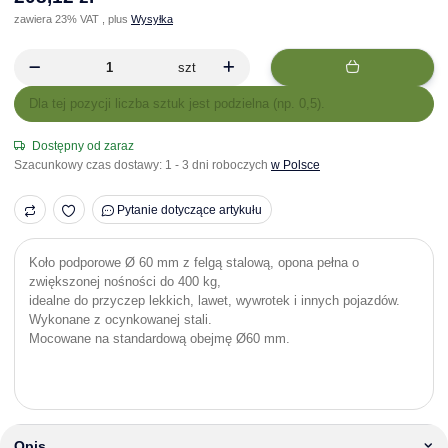
zawiera 23% VAT , plus
Wysyłka
szt
x
Dla tej pozycji liczba sztuk jest podzielna (np. 0,5).
Dostępny od zaraz
Szacunkowy czas dostawy:
1 - 3 dni roboczych
w Polsce
Pytanie dotyczące artykułu
Koło podporowe Ø 60 mm z felgą stalową, opona pełna o
zwiększonej nośności do 400 kg,
idealne do przyczep lekkich, lawet, wywrotek i innych pojazdów.
Wykonane z ocynkowanej stali.
Mocowane na standardową obejmę Ø60 mm.
Opis