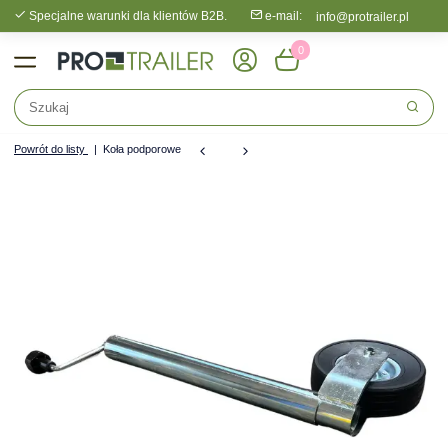
Specjalne warunki dla klientów B2B.
e-mail:
info@protrailer.pl
0
Powrót do listy
Koła podporowe