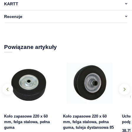
KARTT
Recenzje
Powiązane artykuły
Koło zapasowe 220 x 60
Koło zapasowe 220 x 60
Uchw
mm, felga stalowa, pełna
mm, felga stalowa, pełna
podp
guma
guma, tuleja dystansowa 85
38,75