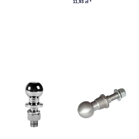
11,93 zł
*