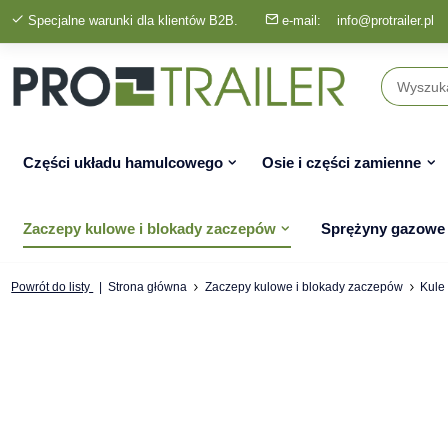
Specjalne warunki dla klientów B2B.
e-mail:
info@protrailer.pl
Części układu hamulcowego
Osie i części zamienne
Zaczepy kulowe i blokady zaczepów
Sprężyny gazowe
Powrót do listy
Strona główna
Zaczepy kulowe i blokady zaczepów
Kule