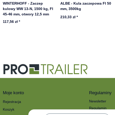
WINTERHOFF - Zaczep
ALBE - Kula zaczepowa FI 50
kulowy WW 13-N, 1500 kg, FI
mm, 3500kg
45-46 mm, otwory 12,5 mm
210,33 zł
*
117,56 zł
*
Moje konto
Regulaminy
Newsletter
Rejestracja
Regulamin
Koszyk