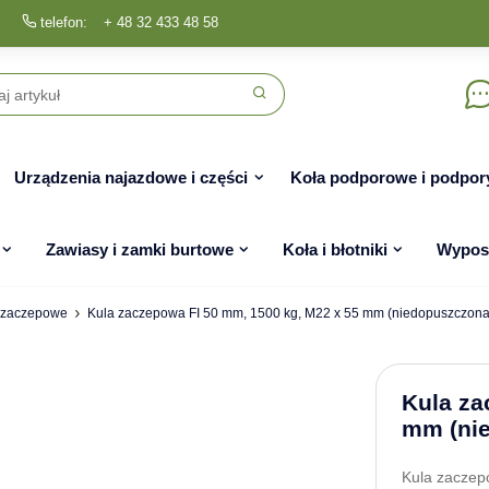
telefon:
+ 48 32 433 48 58
Urządzenia najazdowe i części
Koła podporowe i podpor
Zawiasy i zamki burtowe
Koła i błotniki
Wyposa
 zaczepowe
Kula zaczepowa FI 50 mm, 1500 kg, M22 x 55 mm (niedopuszczon
Kula za
mm (ni
Kula zaczep