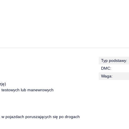
Typ podstawy:
DMC:
Waga:
zję)
h, testowych lub manewrowych
a w pojazdach poruszających się po drogach