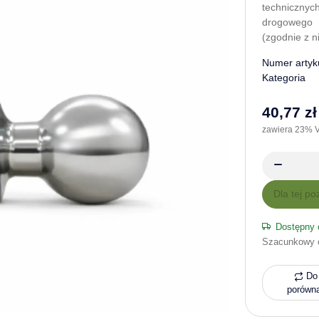
technicznyc
drogowego
(zgodnie z 
Numer artyk
Kategoria
40,77 zł
zawiera 23% V
x
Dla tej po
Dostępny 
Szacunkowy 
Do 
porówn