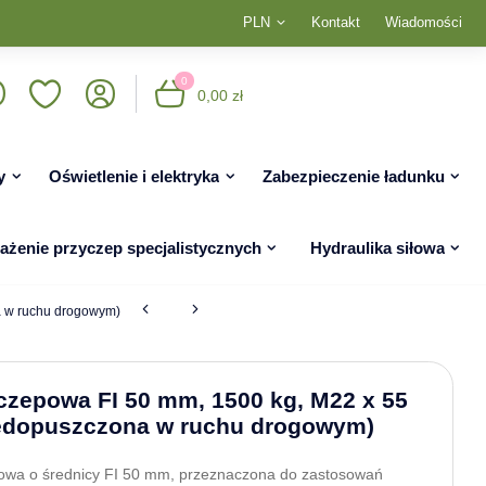
PLN
Kontakt
Wiadomości
0
0,00 zł
y
Oświetlenie i elektryka
Zabezpieczenie ładunku
żenie przyczep specjalistycznych
Hydraulika siłowa
a w ruchu drogowym)
czepowa FI 50 mm, 1500 kg, M22 x 55
edopuszczona w ruchu drogowym)
owa o średnicy FI 50 mm, przeznaczona do zastosowań