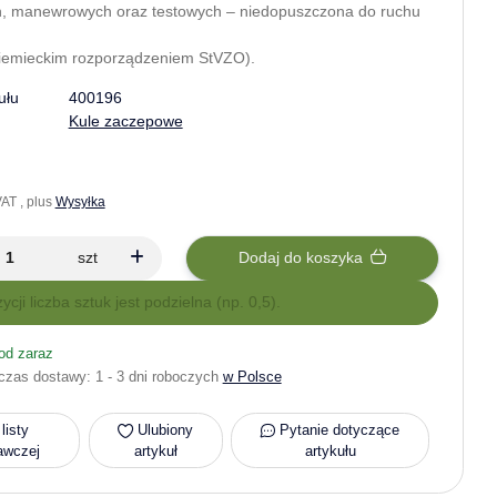
h, manewrowych oraz testowych – niedopuszczona do ruchu
niemieckim rozporządzeniem StVZO).
ułu
400196
Kule zaczepowe
AT , plus
Wysyłka
szt
Dodaj do koszyka
zycji liczba sztuk jest podzielna (np. 0,5).
od zaraz
czas dostawy:
1 - 3 dni roboczych
w Polsce
listy
Ulubiony
Pytanie dotyczące
awczej
artykuł
artykułu