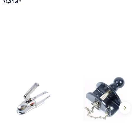
71,34 zł
*