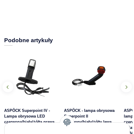
Podobne artykuły
ASPÖCK Superpoint IV -
ASPÖCK - lampa obrysowa
ASPÖ
Lampa obrysowa LED
Superpoint II
lamp
czerwona/biała/żółta prawa
czerwony/biały/żółty lewa
czerw
świat
55,26 zł
*
54,24 zł
*
31-34