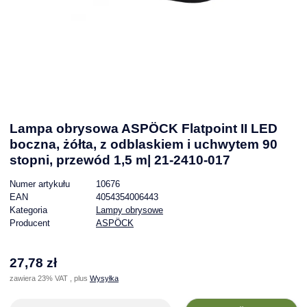
Lampa obrysowa ASPÖCK Flatpoint II LED
boczna, żółta, z odblaskiem i uchwytem 90
stopni, przewód 1,5 m| 21-2410-017
Numer artykułu
10676
EAN
4054354006443
Kategoria
Lampy obrysowe
Producent
ASPÖCK
27,78 zł
zawiera 23% VAT , plus
Wysyłka