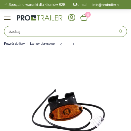
Specjalne warunki dla klientów B2B.
e-mail:
info@protrailer.pl
0
Powrót do listy
Lampy obrysowe