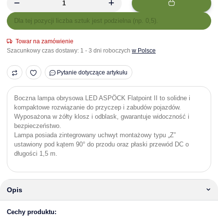
x
Dla tej pozycji liczba sztuk jest podzielna (np. 0,5).
Towar na zamówienie
Szacunkowy czas dostawy:
1 - 3 dni roboczych
w Polsce
Pytanie dotyczące artykułu
Boczna lampa obrysowa LED ASPÖCK Flatpoint II to solidne i
kompaktowe rozwiązanie do przyczep i zabudów pojazdów.
Wyposażona w żółty klosz i odblask, gwarantuje widoczność i
bezpieczeństwo.
Lampa posiada zintegrowany uchwyt montażowy typu „Z”
ustawiony pod kątem 90° do przodu oraz płaski przewód DC o
długości 1,5 m.
Opis
Cechy produktu: