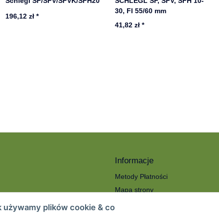
Schlegl SF/SFV/SFVK/SFH20
SCHLEGL SF, SFV, SFH 10-
30, FI 55/60 mm
196,12 zł
*
41,82 zł
*
Informacje
Metody Płatności
Mapa strony
ności
O nas
k używamy plików cookie & co
Koszty wysyłki