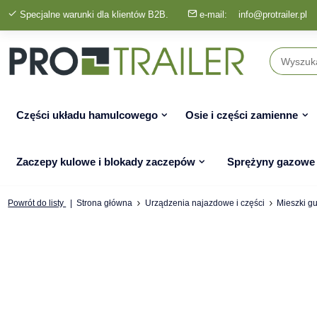
Specjalne warunki dla klientów B2B.
e-mail:
info@protrailer.pl
Części układu hamulcowego
Osie i części zamienne
Zaczepy kulowe i blokady zaczepów
Sprężyny gazowe
Powrót do listy
Strona główna
Urządzenia najazdowe i części
Mieszki g