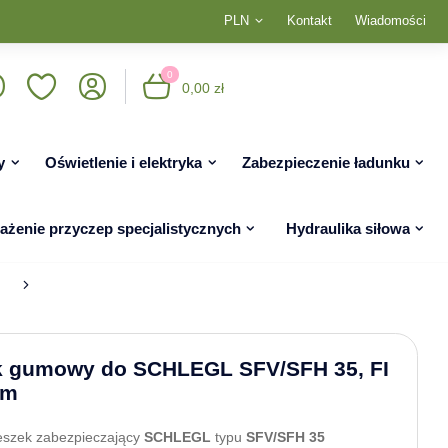
PLN
Kontakt
Wiadomości
0
0,00 zł
y
Oświetlenie i elektryka
Zabezpieczenie ładunku
żenie przyczep specjalistycznych
Hydraulika siłowa
k gumowy do SCHLEGL SFV/SFH 35, FI
mm
szek zabezpieczający
SCHLEGL
typu
SFV/SFH 35