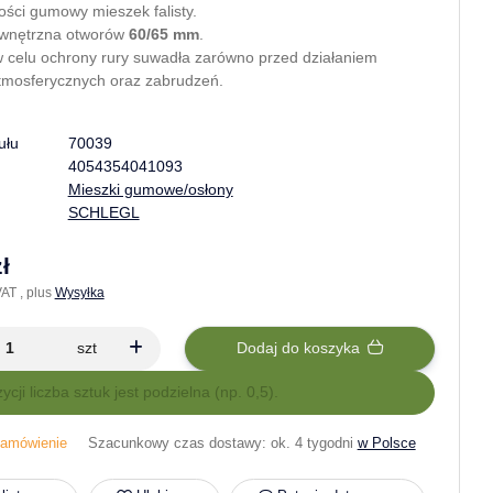
ości gumowy mieszek falisty.
wnętrzna otworów
60/65 mm
.
 celu ochrony rury suwadła zarówno przed działaniem
tmosferycznych oraz zabrudzeń.
ułu
70039
4054354041093
Mieszki gumowe/osłony
SCHLEGL
ł
AT , plus
Wysyłka
szt
Dodaj do koszyka
zycji liczba sztuk jest podzielna (np. 0,5).
amówienie
Szacunkowy czas dostawy:
ok. 4 tygodni
w Polsce