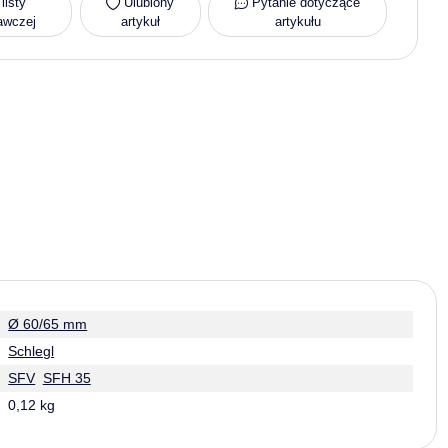
listy
Ulubiony
Pytanie dotyczące
awczej
artykuł
artykułu
Ø 60/65 mm
Schlegl
SFV
SFH 35
0,12 kg