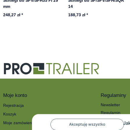
Schlegl do SFV/SFH35 FI 29
Schlegl do SF/SFV/SFH/SQR
mm
14
248,27 zł
*
188,73 zł
*
Moje konto
Regulaminy
Newsletter
Rejestracja
Regulamin
Koszyk
Polityka prywat
Ja
Moje zamówienia
Akceptuję wszystko
O nas