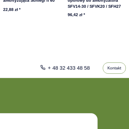
amortyzująca Schlegl fi 60
oporowy do amortyzatora
SFV14-30 / SFVK20 / SFH27
22,88 zł
*
96,42 zł
*
+ 48 32 433 48 58
Kontakt