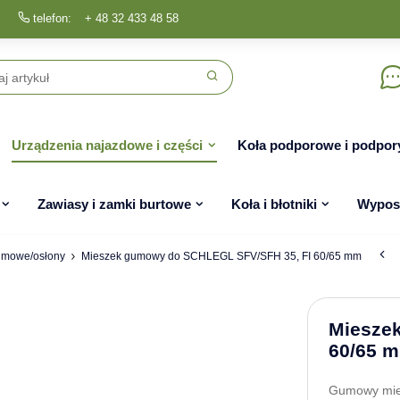
telefon:
+ 48 32 433 48 58
Urządzenia najazdowe i części
Koła podporowe i podpor
Zawiasy i zamki burtowe
Koła i błotniki
Wyposa
umowe/osłony
Mieszek gumowy do SCHLEGL SFV/SFH 35, FI 60/65 mm
Miesze
60/65 
Gumowy mie