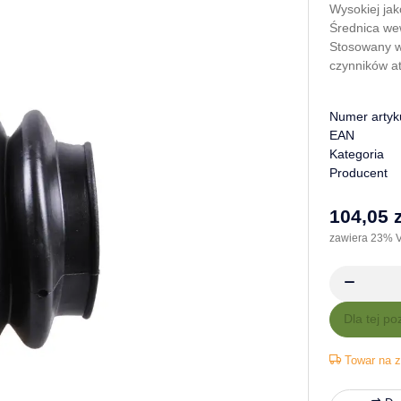
Wysokiej jak
Średnica we
Stosowany w
czynników a
Numer artyk
EAN
Kategoria
Producent
104,05 z
zawiera 23% V
x
Dla tej po
Towar na z