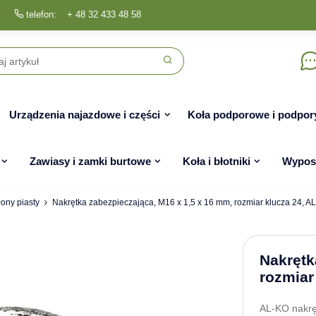
telefon:
+ 48 32 433 48 58
Urządzenia najazdowe i części
Koła podporowe i podpor
Zawiasy i zamki burtowe
Koła i błotniki
Wyposa
łony piasty
Nakrętka zabezpieczająca, M16 x 1,5 x 16 mm, rozmiar klucza 24, A
Nakrętk
rozmiar
AL-KO nakrę