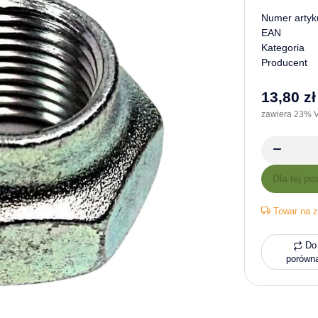
Numer artyk
EAN
Kategoria
Producent
13,80 zł
zawiera 23% V
x
Dla tej po
Towar na z
Do 
porówn