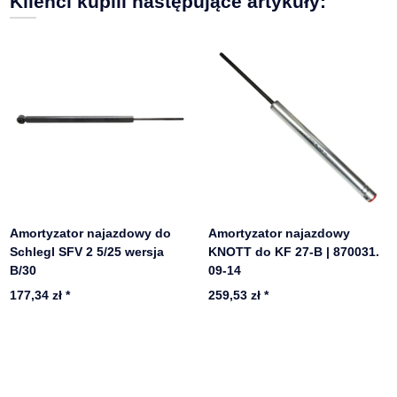
Klienci kupili następujące artykuły:
Amortyzator najazdowy do
Amortyzator najazdowy
Schlegl SFV 2 5/25 wersja
KNOTT do KF 27-B | 870031.
B/30
09-14
177,34 zł
*
259,53 zł
*