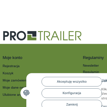
Moje konto
Regulaminy
Newsletter
Rejestracja
Regulamin
Koszyk
Polityka prywat
Ja
Moje zamówienia
Akceptuję wszystko
O nas
Moje dane osobowe
Kli
Reklamacje i zw
Konfiguracja
Vim
Ulubione artykuły
Dane kontakto
str
Prawo do odstą
Zamknij
Dan