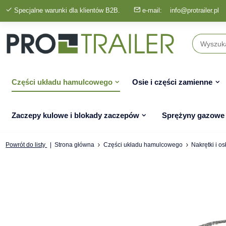
Specjalne warunki dla klientów B2B.
e-mail:
info@protrailer.pl
Części układu hamulcowego
Osie i części zamienne
Zaczepy kulowe i blokady zaczepów
Sprężyny gazowe
Powrót do listy
Strona główna
Części układu hamulcowego
Nakrętki i os