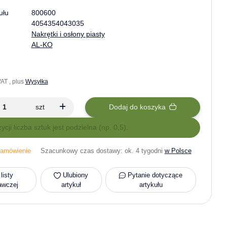
ułu
800600
4054354043035
Nakrętki i osłony piasty
AL-KO
AT , plus
Wysyłka
szt
Dodaj do koszyka
zycji liczba sztuk jest podzielna (np. 0,5).
amówienie
Szacunkowy czas dostawy:
ok. 4 tygodni
w Polsce
listy
Ulubiony
Pytanie dotyczące
awczej
artykuł
artykułu