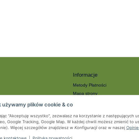
Informacje
Metody Płatności
Mapa strony
ności
O nas
k używamy plików cookie & co
Koszty wysyłki
kając "Akceptuję wszystko", zezwalasz na korzystanie z następujących u
roty
Serwis
eo, Google Tracking, Google Map. W każdej chwili możesz zmienić to us
we
onie). Więcej szczegółów znajdziesz w
Konfiguracji
oraz w naszej
Opinie
pienia od umowy
e kontaktowe
|
Polityka prywatności