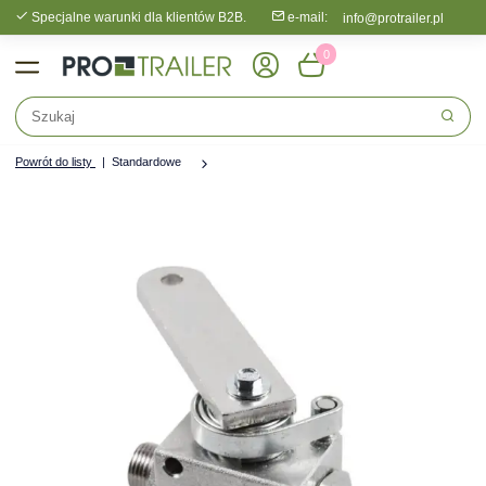
Specjalne warunki dla klientów B2B.
e-mail:
info@protrailer.pl
0
Powrót do listy
Standardowe