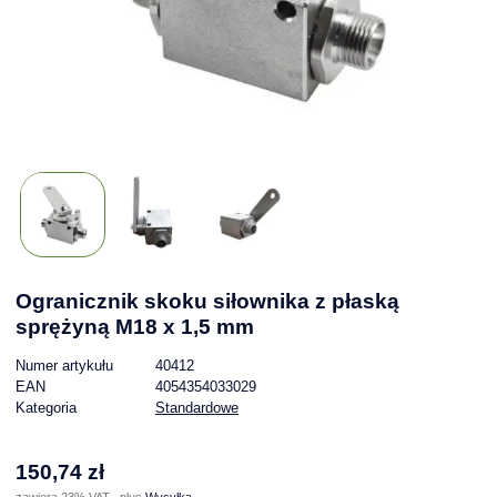
Ogranicznik skoku siłownika z płaską
sprężyną M18 x 1,5 mm
Numer artykułu
40412
EAN
4054354033029
Kategoria
Standardowe
150,74 zł
zawiera 23% VAT , plus
Wysyłka