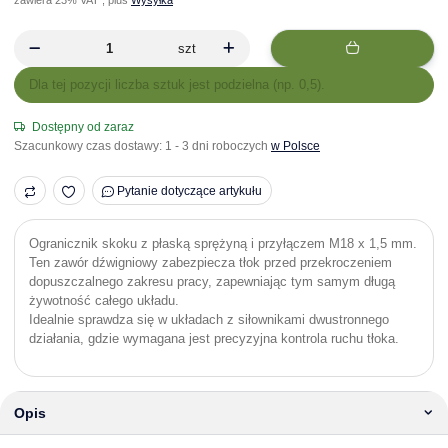
szt
x
Dla tej pozycji liczba sztuk jest podzielna (np. 0,5).
Dostępny od zaraz
Szacunkowy czas dostawy:
1 - 3 dni roboczych
w Polsce
Pytanie dotyczące artykułu
Ogranicznik skoku z płaską sprężyną i przyłączem M18 x 1,5 mm.
Ten zawór dźwigniowy zabezpiecza tłok przed przekroczeniem
dopuszczalnego zakresu pracy, zapewniając tym samym długą
żywotność całego układu.
Idealnie sprawdza się w układach z siłownikami dwustronnego
działania, gdzie wymagana jest precyzyjna kontrola ruchu tłoka.
Opis