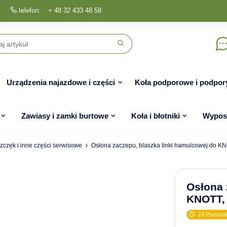
telefon:
+ 48 32 433 48 58
Urządzenia najazdowe i części
Koła podporowe i podpor
Zawiasy i zamki burtowe
Koła i błotniki
Wyposa
zczęk i inne części serwisowe
Osłona zaczepu, blaszka linki hamulcowej do K
Osłona 
KNOTT,
23 Pozostał