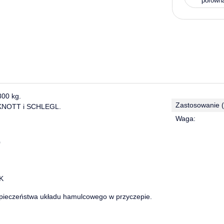
porówn
800 kg.
Zastosowanie (
, KNOTT i SCHLEGL.
Waga:
0
K
ezpieczeństwa układu hamulcowego w przyczepie.