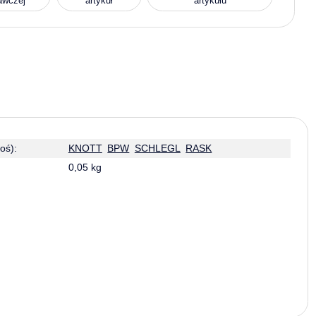
awczej
artykuł
artykułu
oś):
KNOTT
BPW
SCHLEGL
RASK
0,05 kg