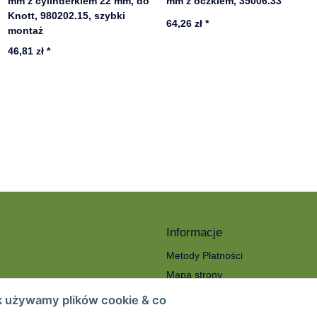
mm z cylinderkiem 22 mm, do
mm z oczkiem, 35006.33
Knott, 980202.15, szybki
64,26 zł
*
montaż
46,81 zł
*
Informacje
Metody Płatności
Mapa strony
ności
O nas
k używamy plików cookie & co
Koszty wysyłki