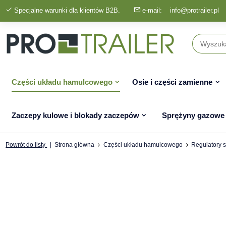
Specjalne warunki dla klientów B2B.
e-mail:
info@protrailer.pl
Części układu hamulcowego
Osie i części zamienne
Zaczepy kulowe i blokady zaczepów
Sprężyny gazowe
Powrót do listy
Strona główna
Części układu hamulcowego
Regulatory s