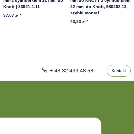
mm z cylinderkiem 22 mm, do
mm do KNOTT z cylinderkiem
Knott | 33921-1.11
22 mm, do Knott, 980202.13,
szybki montaż
37,07 zł
*
43,83 zł
*
+ 48 32 433 48 58
Kontakt