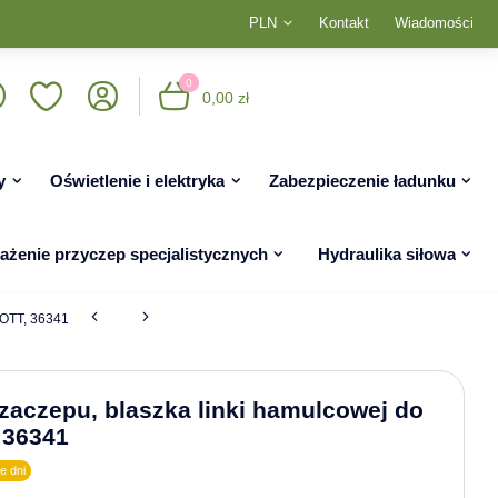
PLN
Kontakt
Wiadomości
0
0,00 zł
y
Oświetlenie i elektryka
Zabezpieczenie ładunku
żenie przyczep specjalistycznych
Hydraulika siłowa
NOTT, 36341
zaczepu, blaszka linki hamulcowej do
 36341
e dni