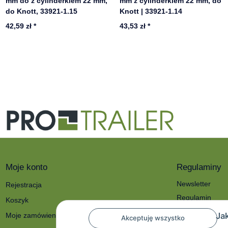
mm do z cylinderkiem 22 mm,
mm z cylinderkiem 22 mm, do
do Knott, 33921-1.15
Knott | 33921-1.14
42,59 zł
*
43,53 zł
*
Moje konto
Regulaminy
Newsletter
Rejestracja
Regulamin
Koszyk
Polityka prywat
Ja
Moje zamówienia
Akceptuję wszystko
O nas