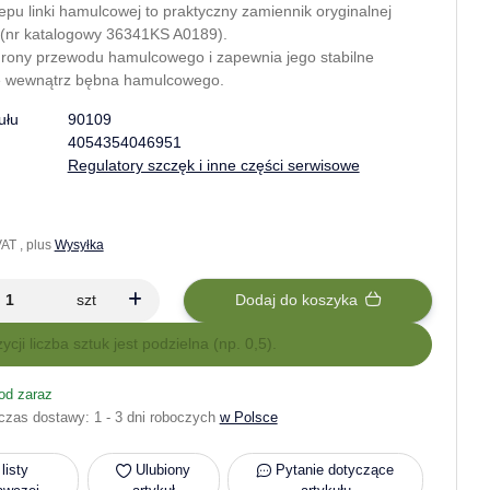
pu linki hamulcowej to praktyczny zamiennik oryginalnej
 (nr katalogowy 36341KS A0189).
hrony przewodu hamulcowego i zapewnia jego stabilne
e wewnątrz bębna hamulcowego.
ułu
90109
4054354046951
Regulatory szczęk i inne części serwisowe
AT , plus
Wysyłka
szt
Dodaj do koszyka
zycji liczba sztuk jest podzielna (np. 0,5).
od zaraz
czas dostawy:
1 - 3 dni roboczych
w Polsce
listy
Ulubiony
Pytanie dotyczące