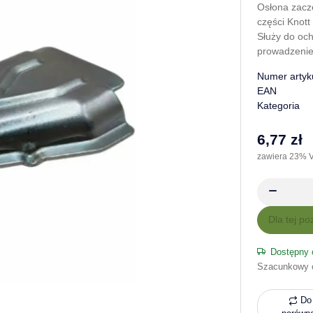
Osłona zacze
części Knott
Służy do oc
prowadzeni
Numer artyk
EAN
Kategoria
6,77 zł
zawiera 23% V
x
Dla tej po
Dostępny 
Szacunkowy 
Do 