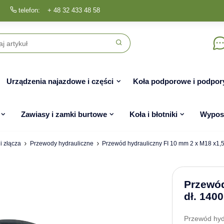
telefon:
+ 48 32 433 48 58
Urządzenia najazdowe i części
Koła podporowe i podpor
Zawiasy i zamki burtowe
Koła i błotniki
Wyposa
i złącza
Przewody hydrauliczne
Przewód hydrauliczny FI 10 mm 2 x M18 x1,5
Przewód
dł. 140
Przewód hyd