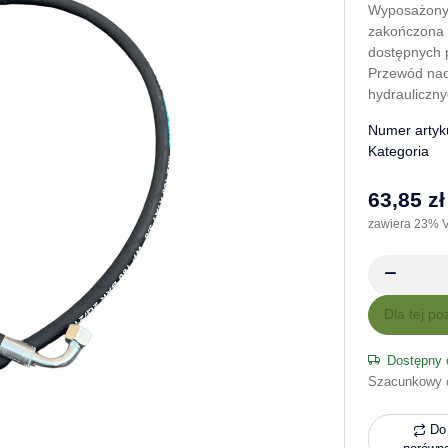
Wyposażony 
zakończona 
dostępnych p
Przewód nad
hydrauliczny
Numer artyk
Kategoria
63,85 zł
zawiera 23% V
x
Dla tej po
Dostępny 
Szacunkowy 
Do 