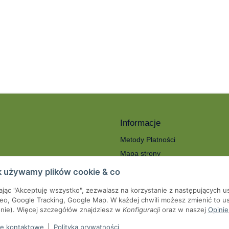
Informacje
Metody Płatności
Mapa strony
ności
O nas
k używamy plików cookie & co
Koszty wysyłki
kając "Akceptuję wszystko", zezwalasz na korzystanie z następujących u
roty
Serwis
eo, Google Tracking, Google Map. W każdej chwili możesz zmienić to us
we
onie). Więcej szczegółów znajdziesz w
Konfiguracji
oraz w naszej
Opinie
pienia od umowy
e kontaktowe
|
Polityka prywatności