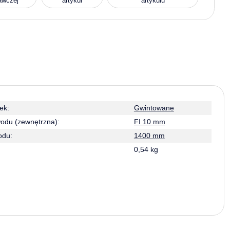
awczej
artykuł
artykułu
ek:
Gwintowane
odu (zewnętrzna):
FI 10 mm
odu:
1400 mm
0,54 kg