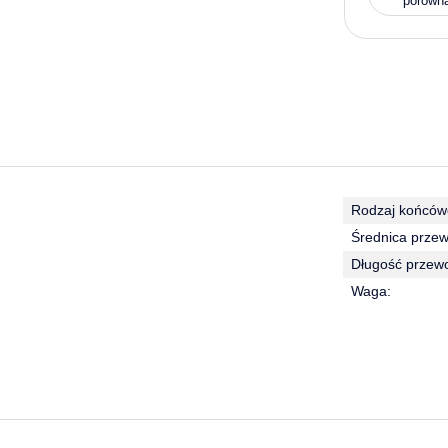
porówn
Rodzaj końców
Średnica przew
Długość przew
Waga: