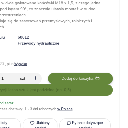
w dwie gwintowane końcówki M18 x 1,5, z czego jedna
pod kątem 90°, co znacznie ułatwia montaż w trudno
rzestrzeniach.
aje się do zastosowań przemysłowych, rolniczych i
ch.
ułu
68612
Przewody hydrauliczne
AT , plus
Wysyłka
szt
Dodaj do koszyka
zycji liczba sztuk jest podzielna (np. 0,5).
od zaraz
czas dostawy:
1 - 3 dni roboczych
w Polsce
listy
Ulubiony
Pytanie dotyczące