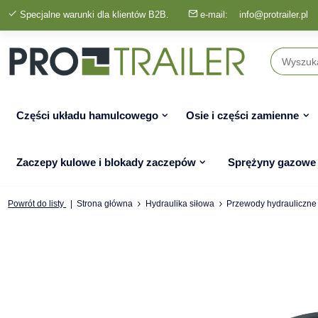
Specjalne warunki dla klientów B2B.
e-mail:
info@protrailer.pl
Części układu hamulcowego
Osie i części zamienne
Zaczepy kulowe i blokady zaczepów
Sprężyny gazowe
Powrót do listy
Strona główna
Hydraulika siłowa
Przewody hydrauliczne 