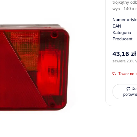
trójkątny od
wys.: 140 x 
Numer artyk
EAN
Kategoria
Producent
43,16 zł
zawiera 23% V
Towar na 
Do 
porówn