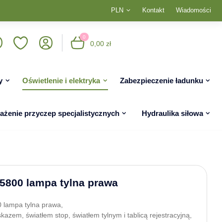
PLN
Kontakt
Wiadomości
0
0,00 zł
y
Oświetlenie i elektryka
Zabezpieczenie ładunku
żenie przyczep specjalistycznych
Hydraulika siłowa
800 lampa tylna prawa
lampa tylna prawa,
kazem, światłem stop, światłem tylnym i tablicą rejestracyjną,