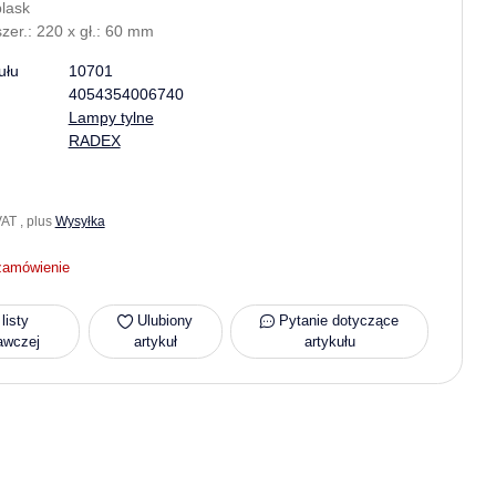
blask
szer.: 220 x gł.: 60 mm
ułu
10701
4054354006740
Lampy tylne
RADEX
AT , plus
Wysyłka
zamówienie
listy
Ulubiony
Pytanie dotyczące
awczej
artykuł
artykułu