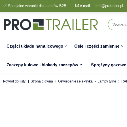
Specjalne warunki dla klientów B2B.
e-mail:
info@protrailer.pl
Części układu hamulcowego
Osie i części zamienne
Zaczepy kulowe i blokady zaczepów
Sprężyny gazowe
Powrót do listy
Strona główna
Oświetlenie i elektryka
Lampy tylne
RAD