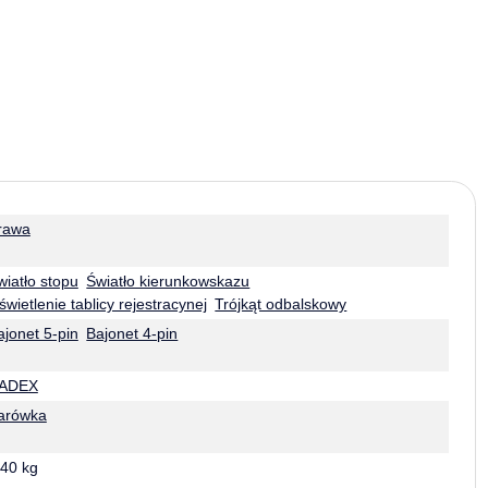
rawa
wiatło stopu
Światło kierunkowskazu
świetlenie tablicy rejestracynej
Trójkąt odbalskowy
ajonet 5-pin
Bajonet 4-pin
ADEX
arówka
,40 kg