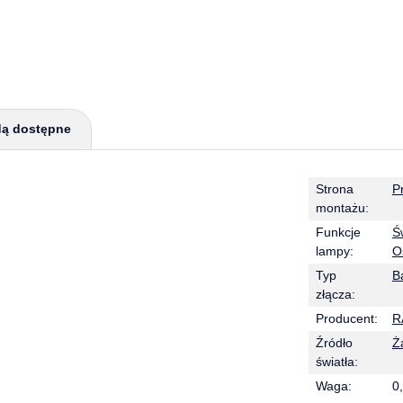
dą dostępne
Strona
P
montażu:
Funkcje
Ś
lampy:
O
Typ
B
złącza:
Producent:
R
Źródło
Ż
światła:
Waga:
0