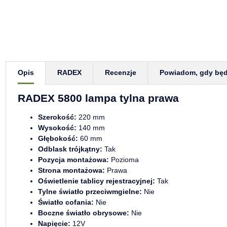
Pokaż więcej zakładek
Opis
RADEX
Recenzje
Powiadom, gdy bę
RADEX 5800 lampa tylna prawa
Szerokość:
220 mm
Wysokość:
140 mm
Głębokość:
60 mm
Odblask trójkątny:
Tak
Pozycja montażowa:
Pozioma
Strona montażowa:
Prawa
Oświetlenie tablicy rejestracyjnej:
Tak
Tylne światło przeciwmgielne:
Nie
Światło cofania:
Nie
Boczne światło obrysowe:
Nie
Napięcie:
12V