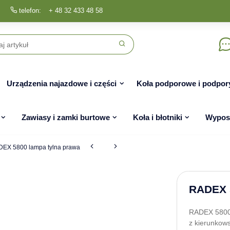
telefon:
+ 48 32 433 48 58
Urządzenia najazdowe i części
Koła podporowe i podpor
Zawiasy i zamki burtowe
Koła i błotniki
Wyposa
EX 5800 lampa tylna prawa
RADEX 5
RADEX 5800 
z kierunkows