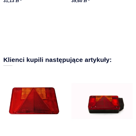
31,13 zł
*
39,60 zł
*
Klienci kupili następujące artykuły: