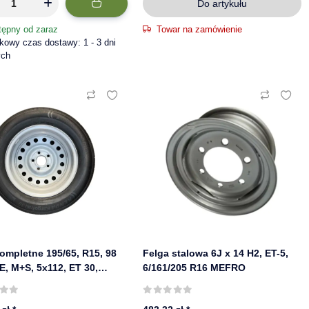
Do artykułu
tępny od zaraz
Towar na zamówienie
owy czas dostawy: 1 - 3 dni
ych
ompletne 195/65, R15, 98
Felga stalowa 6J x 14 H2, ET-5,
 E, M+S, 5x112, ET 30,
6/161/205 R16 MEFRO
Kenda, felga Starco