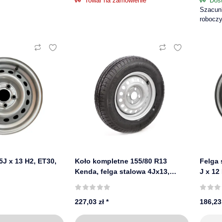
Towar na zamówienie
Dos
Szacunk
robocz
5J x 13 H2, ET30,
Koło kompletne 155/80 R13
Felga 
Kenda, felga stalowa 4Jx13,
J x 12
4x100 ET 30
227,03 zł
*
186,23