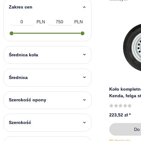
Zakres cen
PLN
PLN
Średnica koła
Średnica
Koło kompletn
Kenda, felga stalo
Szerokość opony
4x100 ET 30
223,52 zł
*
Szerokość
Do 