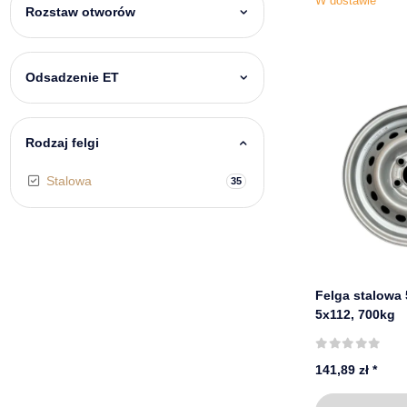
W dostawie
Rozstaw otworów
Odsadzenie ET
Rodzaj felgi
Stalowa
Znaleziono produkt
35
Felga stalowa 
5x112, 700kg
141,89 zł
*