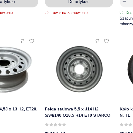
artykułu
Do artykułu
ówienie
Towar na zamówienie
Dos
Szacunk
robocz
4,5J x 13 H2, ET20,
Felga stalowa 5,5 x J14 H2
Koło k
5/94/140 O18.5 R14 ET0 STARCO
N, TL,
opona 