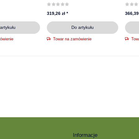
30, KENDA
MEFRO
319,26 zł
*
366,39
artykułu
Do artykułu
ówienie
Towar na zamówienie
Tow
Informacje