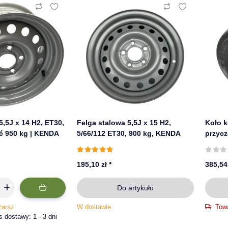
5,5J x 14 H2, ET30,
Felga stalowa 5,5J x 15 H2,
Koło k
ć 950 kg | KENDA
5/66/112 ET30, 900 kg, KENDA
przycz
felga 
195,10 zł
*
385,54
Do artykułu
zaraz
W dostawie
Tow
dostawy: 1 - 3 dni