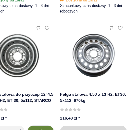
tępny od zaraz
Dostępne od zaraz
owy czas dostawy: 1 - 3 dni
Szacunkowy czas dostawy: 1 - 3 dni
ych
roboczych
stalowa do przyczep 12' 4,5
Felga stalowa 4,5J x 13 H2, ET30,
 H2, ET 30, 5x112, STARCO
5x112, 670kg
 zł
*
216,48 zł
*