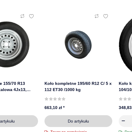
e 155/70 R13
Koło kompletne 195/60 R12 C/ 5 x
Koło 
wa 4Jx13,
112 ET30 /1000 kg
104/1
KENDA
16R12 
663,10 zł
*
348,83
artykułu
Do artykułu