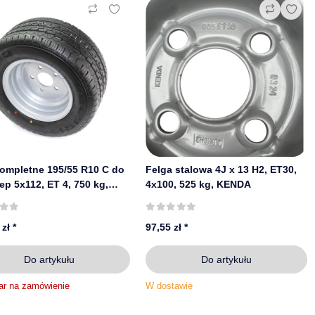
ompletne 195/55 R10 C do
Felga stalowa 4J x 13 H2, ET30,
ep 5x112, ET 4, 750 kg,
4x100, 525 kg, KENDA
stalowa, Mefro, Security
 zł
*
97,55 zł
*
Do artykułu
Do artykułu
ar na zamówienie
W dostawie