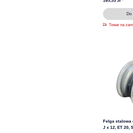
165,53 zł
*
Do 
Towar na zam
Felga stalowa 
J x 12, ET 20, 