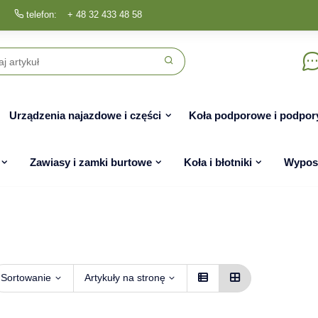
telefon:
+ 48 32 433 48 58
Urządzenia najazdowe i części
Koła podporowe i podpor
Zawiasy i zamki burtowe
Koła i błotniki
Wyposa
Sortowanie
Artykuły na stronę