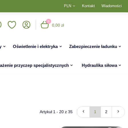
PLN
Kontakt
Wiadomości
0
0,00 zł
y
Oświetlenie i elektryka
Zabezpieczenie ładunku
żenie przyczep specjalistycznych
Hydraulika siłowa
Artykuł 1 - 20 z 35
1
2