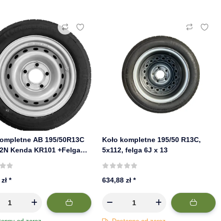
kompletne AB 195/50R13C
Koło kompletne 195/50 R13C,
02N Kenda KR101 +Felga
5x112, felga 6J x 13
 6Jx13 5/67/112 ET30
Silver
 zł
*
634,88 zł
*