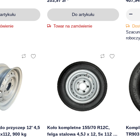
203,97 zł
*
407,94
artykułu
Do artykułu
ówienie
Towar na zamówienie
Dos
Szacunk
robocz
do przyczep 12' 4,5
Koło kompletne 155/70 R12C,
Kompl
5x112, 900 kg
felga stalowa 4,5J x 12, 5x 112 ET
TR903 