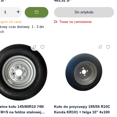
 zł
*
483,32 zł
*
Do artykułu
tępne od zaraz
Towar na zamówienie
owy czas dostawy: 1 - 3 dni
ych
etne koło 145/80R10 74N
Koło do przyczepy 195/55 R10C
M+S na feldze stalowej
Kenda KR101 + felga 10” 4x100