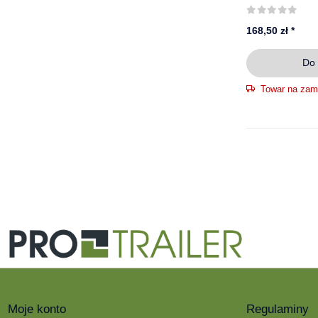
168,50 zł
*
Do 
Towar na zam
Moje konto
Regulaminy