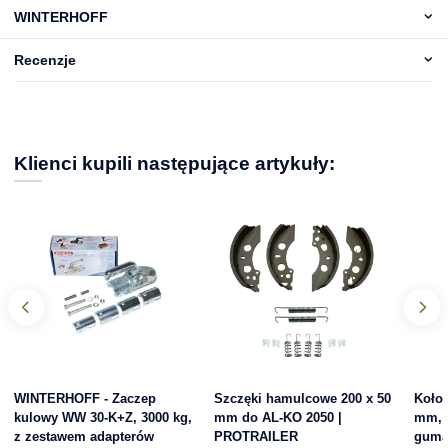
WINTERHOFF
Recenzje
Klienci kupili następujące artykuły:
WINTERHOFF - Zaczep
Szczęki hamulcowe 200 x 50
Koło 
kulowy WW 30-K+Z, 3000 kg,
mm do AL-KO 2050 |
mm, f
z zestawem adapterów
PROTRAILER
gum