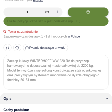
szt
x
Dla tej pozycji liczba sztuk jest podzielna (np. 0,5).
Towar na zamówienie
Szacunkowy czas dostawy:
1 - 3 dni roboczych
w Polsce
Pytanie dotyczące artykułu
Zaczep kulowy WINTERHOFF WW 220 RA do przyczep
hamowanych o dopuszczalnej masie całkowitej do 2200 kg.
Model ten wyróżnia się solidną konstrukcją ze stali ocynkowanej
oraz precyzyjnym systemem mocowania do dyszla okrągłego o
średnicy 50–51 mm.
Opis
Cechy produktu: