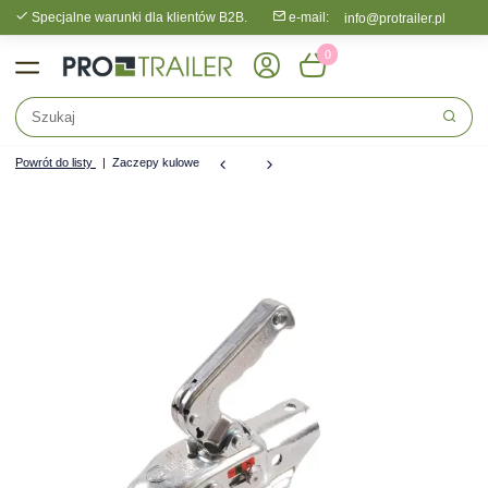
Specjalne warunki dla klientów B2B.
e-mail:
info@protrailer.pl
0
Powrót do listy
Zaczepy kulowe