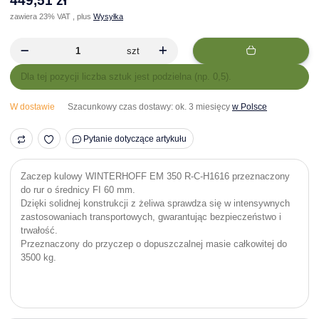
449,51 zł
zawiera 23% VAT , plus
Wysyłka
szt
x
Dla tej pozycji liczba sztuk jest podzielna (np. 0,5).
W dostawie
Szacunkowy czas dostawy:
ok. 3 miesięcy
w Polsce
Pytanie dotyczące artykułu
Zaczep kulowy WINTERHOFF EM 350 R-C-H1616 przeznaczony
do rur o średnicy FI 60 mm.
Dzięki solidnej konstrukcji z żeliwa sprawdza się w intensywnych
zastosowaniach transportowych, gwarantując bezpieczeństwo i
trwałość.
Przeznaczony do przyczep o dopuszczalnej masie całkowitej do
3500 kg.