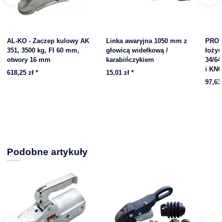
AL-KO - Zaczep kulowy AK
Linka awaryjna 1050 mm z
PROT
351, 3500 kg, FI 60 mm,
głowicą widełkową /
łoży
otwory 16 mm
karabińczykiem
34/64
i KN
618,25 zł
*
15,01 zł
*
97,63
Podobne artykuły