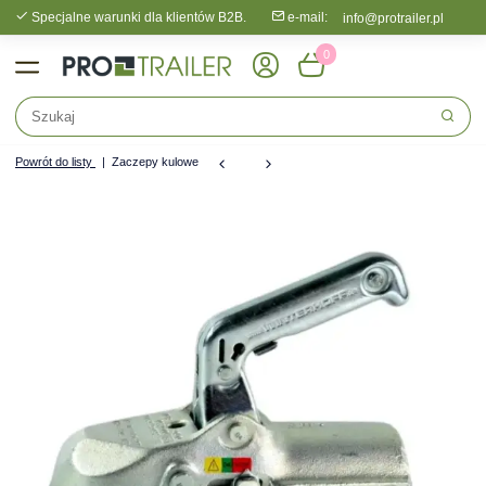
Specjalne warunki dla klientów B2B.
e-mail:
info@protrailer.pl
0
Powrót do listy
Zaczepy kulowe