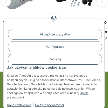
WINTERHOFF - Zaczep
WINTERHOFF - Zaczep
KNOT
kulowy RCH-1414, 3500 kg,
uniwersalny ze
35-C,
FI 60 mm, otwory 14,5 mm,
zintegrowanym systemem
otwo
Akceptuję wszystko
1860809
stabilizacji WS 3500, fi 60
606,8
mm, otwory 14,5mm
395,27 zł
*
Konfiguracja
2.684,27 zł
*
Zamknij
Jak używamy plików cookie & co
Klikając "Akceptuję wszystko", zezwalasz na korzystanie z
następujących usług na naszej stronie internetowej: YouTube, Vimeo,
Moje konto
Google Tracking, Google Map. W każdej chwili możesz zmienić to
ustawienie (ikona odcisku palca na dole po lewej stronie). Więcej
Regulaminy
szczegółów znajdziesz w
Konfiguracji
oraz w naszej
Opinie
prywatności
.
Informacje
Dane kontaktowe
|
Polityka prywatności