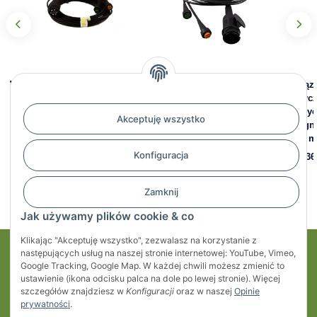
Wiązka 5 m do przyczepy |
Wiązka 4 m do przyczepy |
Wiązk
wtyczka 7-pin + 2 x 5-pin
wtyczka 13-pin + 2 x 5-pin
wtycz
bajonet | ASPÖCK
bajonet | ASPÖCK 58-2008-
przyc
Akceptuję wszystko
017
bagn
107,78 zł
*
1,3 m
86,69 zł
*
Konfiguracja
80,36
Zamknij
Jak używamy plików cookie & co
Klikając "Akceptuję wszystko", zezwalasz na korzystanie z
następujących usług na naszej stronie internetowej: YouTube, Vimeo,
Moje konto
Google Tracking, Google Map. W każdej chwili możesz zmienić to
ustawienie (ikona odcisku palca na dole po lewej stronie). Więcej
Regulaminy
szczegółów znajdziesz w
Konfiguracji
oraz w naszej
Opinie
prywatności
.