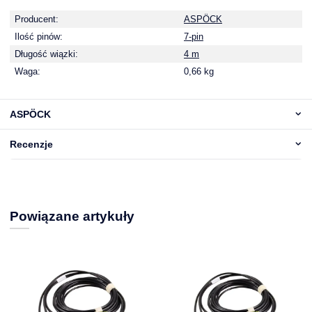
Producent:
ASPÖCK
Ilość pinów:
7-pin
Długość wiązki:
4 m
Waga:
0,66 kg
ASPÖCK
Recenzje
Powiązane artykuły