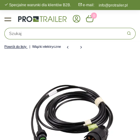
Specjalne warunki dla klientów B2B.
e-mail:
info@protrailer.pl
0
Powrót do listy
Wiązki elektryczne