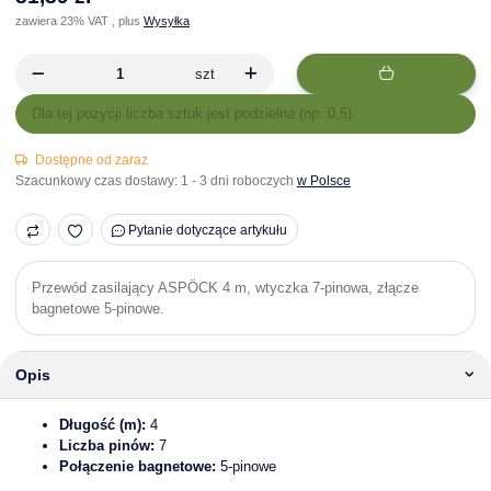
zawiera 23% VAT , plus
Wysyłka
szt
x
Dla tej pozycji liczba sztuk jest podzielna (np. 0,5).
Dostępne od zaraz
Szacunkowy czas dostawy:
1 - 3 dni roboczych
w Polsce
Pytanie dotyczące artykułu
Przewód zasilający ASPÖCK 4 m, wtyczka 7-pinowa, złącze
bagnetowe 5-pinowe.
Opis
Długość (m):
4
Liczba pinów:
7
Połączenie bagnetowe:
5-pinowe