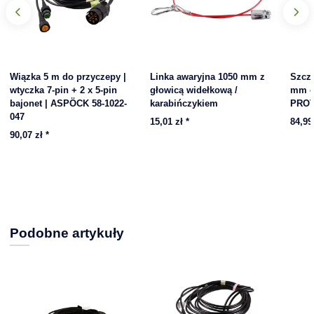
Wiązka 5 m do przyczepy |
Linka awaryjna 1050 mm z
Szcz
wtyczka 7-pin + 2 x 5-pin
głowicą widełkową /
mm d
bajonet | ASPÖCK 58-1022-
karabińczykiem
PROT
047
15,01 zł
*
84,99
90,07 zł
*
Podobne artykuły