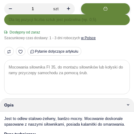
szt
x
Dla tej pozycji liczba sztuk jest podzielna (np. 0,5).
Dostępny od zaraz
Szacunkowy czas dostawy:
1 - 3 dni roboczych
w Polsce
Pytanie dotyczące artykułu
Mocowania siłownika FI 35, do montażu siłowników lub kołyski do
ramy przyczepy samochodu za pomocą śrub.
Opis
Jest to odlew stalowo-żeliwny, bardzo mocny. Mocowanie doskonale
spasowane z naszymi siłownikami, posiada kalamitki do smarowania.