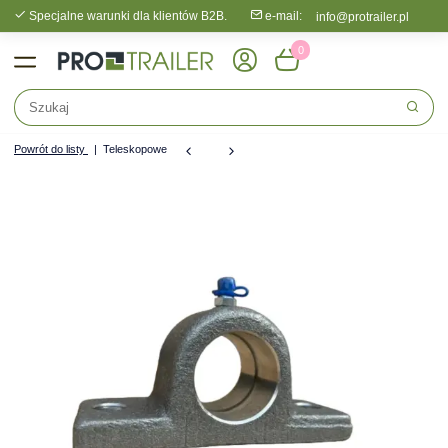
Specjalne warunki dla klientów B2B.
e-mail:
info@protrailer.pl
0
Powrót do listy
Teleskopowe