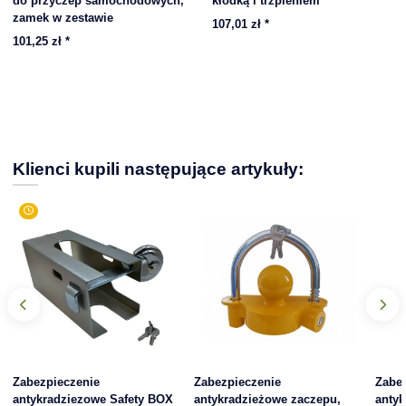
do przyczep samochodowych,
kłódką i trzpieniem
zamek w zestawie
107,01 zł
*
101,25 zł
*
Klienci kupili następujące artykuły:
Zabezpieczenie
Zabezpieczenie
Zabe
antykradziezowe Safety BOX
antykradzieżowe zaczepu,
anty