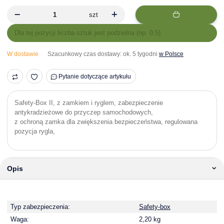
szt
x
Dla tej pozycji liczba sztuk jest podzielna (np. 0,5).
W dostawie
Szacunkowy czas dostawy:
ok. 5 tygodni
w Polsce
Pytanie dotyczące artykułu
Safety-Box II, z zamkiem i ryglem, zabezpieczenie
antykradzieżowe do przyczep samochodowych,
z ochroną zamka dla zwiększenia bezpieczeństwa, regulowana
pozycja rygla,
Opis
Typ zabezpieczenia:
Safety-box
Waga:
2,20 kg