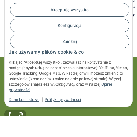
WINTERHOFF - Zaczep
Koło podporowe
Zawia
kulowy WW 220 R-A, 2200
pompowane FI 48 mm 260 x
płytą
Akceptuję wszystko
kg, FI 45–46 mm, otwory
85 mm
52,83
12,5 mm
146,81 zł
*
Konfiguracja
151,60 zł
*
Zamknij
Jak używamy plików cookie & co
Klikając "Akceptuję wszystko", zezwalasz na korzystanie z
następujących usług na naszej stronie internetowej: YouTube, Vimeo,
Moje konto
Google Tracking, Google Map. W każdej chwili możesz zmienić to
ustawienie (ikona odcisku palca na dole po lewej stronie). Więcej
Regulaminy
szczegółów znajdziesz w
Konfiguracji
oraz w naszej
Opinie
prywatności
.
Informacje
Dane kontaktowe
|
Polityka prywatności
* Wszystkie ceny zawierają podatek VAT, plus
przesyłka
Developed by
Themeart