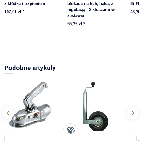
z kłódką i trzpieniem
blokada na kulę haka, z
Ei FI
regulacją i 2 kluczami w
107,01 zł
*
46,36
zestawie
55,35 zł
*
Podobne artykuły