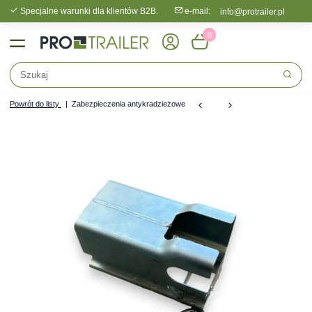
Specjalne warunki dla klientów B2B.
e-mail:
info@protrailer.pl
0
Powrót do listy
Zabezpieczenia antykradzieżowe