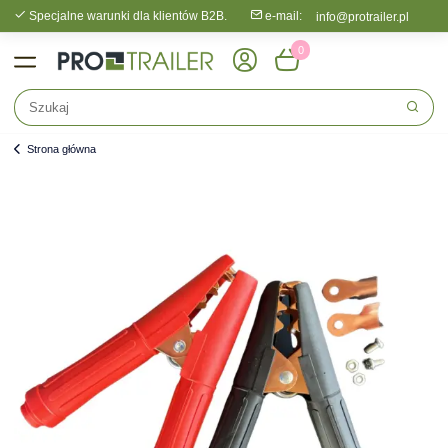
Specjalne warunki dla klientów B2B.
e-mail:
info@protrailer.pl
0
Strona główna