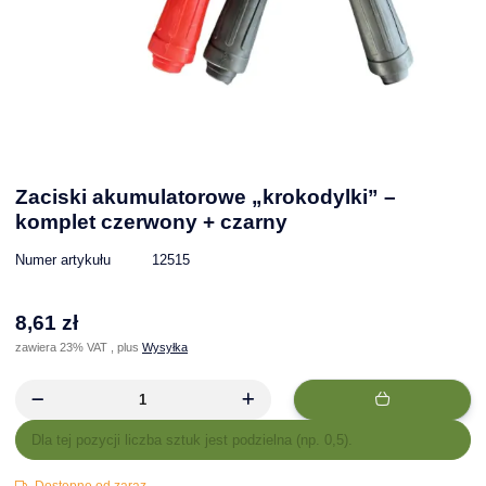
Zaciski akumulatorowe „krokodylki” –
komplet czerwony + czarny
Numer artykułu
12515
8,61 zł
zawiera 23% VAT , plus
Wysyłka
x
Dla tej pozycji liczba sztuk jest podzielna (np. 0,5).
Dostępne od zaraz