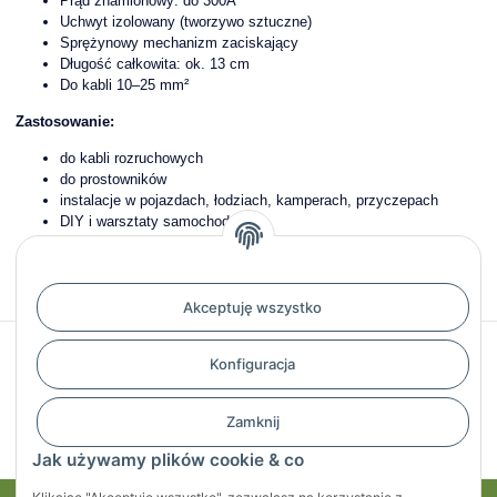
Prąd znamionowy: do 300A
Uchwyt izolowany (tworzywo sztuczne)
Sprężynowy mechanizm zaciskający
Długość całkowita: ok. 13 cm
Do kabli 10–25 mm²
Zastosowanie:
do kabli rozruchowych
do prostowników
instalacje w pojazdach, łodziach, kamperach, przyczepach
DIY i warsztaty samochodowe
Waga:
0,50 kg
Akceptuję wszystko
Recenzje
Konfiguracja
Zamknij
Jak używamy plików cookie & co