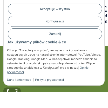
Skrzynka narzędziowa
Koło zapasowe 200 x 50
Link
Akceptuję wszystko
STABILO 533 x 253 x 300
mm, felga stalowa, pełna
głowi
mm, box 500-4
guma
kara
Konfiguracja
169,84 zł
*
29,15 zł
*
15,01
Zamknij
Jak używamy plików cookie & co
Klikając "Akceptuję wszystko", zezwalasz na korzystanie z
następujących usług na naszej stronie internetowej: YouTube, Vimeo,
Moje konto
Google Tracking, Google Map. W każdej chwili możesz zmienić to
ustawienie (ikona odcisku palca na dole po lewej stronie). Więcej
Regulaminy
szczegółów znajdziesz w
Konfiguracji
oraz w naszej
Opinie
prywatności
.
Informacje
Dane kontaktowe
|
Polityka prywatności
* Wszystkie ceny zawierają podatek VAT, plus
przesyłka
Developed by
Themeart