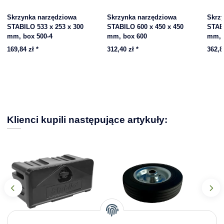
Skrzynka narzędziowa
Skrzynka narzędziowa
Skrz
STABILO 533 x 253 x 300
STABILO 600 x 450 x 450
STABI
mm, box 500-4
mm, box 600
mm, 
169,84 zł
*
312,40 zł
*
362,8
Klienci kupili następujące artykuły: