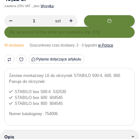
zawiera 23% VAT , plus
Wysyłka
szt
x
Dla tej pozycji liczba sztuk jest podzielna (np. 0,5).
W dostawie
Szacunkowy czas dostawy:
2 - 3 tygodni
w Polsce
Pytanie dotyczące artykułu
Zestaw montażowy L6 do skrzynek STABILO 500-4, 600, 800
Pasuje do skrzynek:
STABILO box 500-4 532530
STABILO box 600 604545
STABILO box 800 804545
Numer katalogowy: 754006
Opis