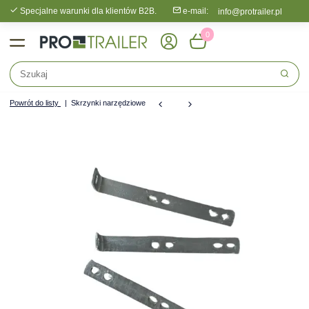
Specjalne warunki dla klientów B2B.
e-mail:
info@protrailer.pl
0
Powrót do listy
Skrzynki narzędziowe