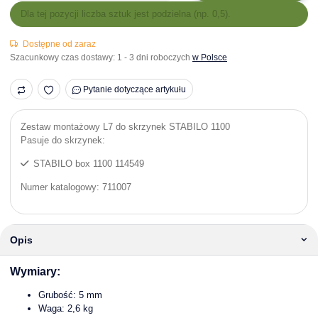
x
Dla tej pozycji liczba sztuk jest podzielna (np. 0,5).
Dostępne od zaraz
Szacunkowy czas dostawy:
1 - 3 dni roboczych
w Polsce
Pytanie dotyczące artykułu
Zestaw montażowy L7 do skrzynek STABILO 1100
Pasuje do skrzynek:
STABILO box 1100 114549
Numer katalogowy: 711007
Opis
Wymiary:
Grubość: 5 mm
Waga: 2,6 kg