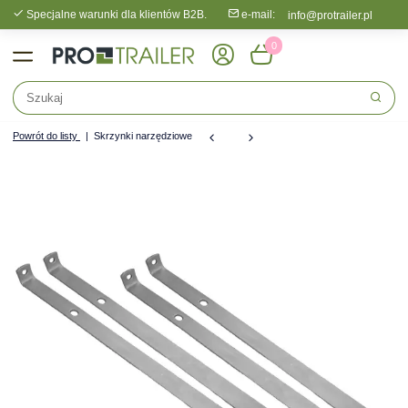
Specjalne warunki dla klientów B2B.
e-mail:
info@protrailer.pl
0
Powrót do listy
Skrzynki narzędziowe