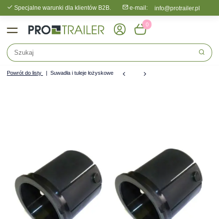
Specjalne warunki dla klientów B2B.
e-mail:
info@protrailer.pl
0
Powrót do listy
Suwadła i tuleje łożyskowe