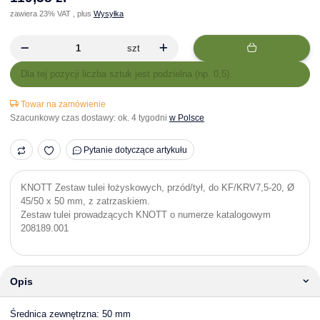
zawiera 23% VAT , plus
Wysyłka
szt
x
Dla tej pozycji liczba sztuk jest podzielna (np. 0,5).
Towar na zamówienie
Szacunkowy czas dostawy:
ok. 4 tygodni
w Polsce
Pytanie dotyczące artykułu
KNOTT Zestaw tulei łożyskowych, przód/tył, do KF/KRV7,5-20, Ø
45/50 x 50 mm, z zatrzaskiem.
Zestaw tulei prowadzących KNOTT o numerze katalogowym
208189.001
Opis
Średnica zewnętrzna: 50 mm