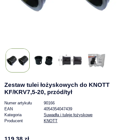
Zestaw tulei łożyskowych do KNOTT
KF/KRV7,5-20, przód/tył
Numer artykułu
90166
EAN
4054354047439
Kategoria
Suwadła i tuleje łożyskowe
Producent
KNOTT
119,38 zł