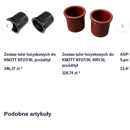
Zestaw tulei łożyskowych do
Zestaw tulei łożyskowych do
ASPÖ
KNOTT KF27/30, przód/tył
KNOTT KF27/30, KRV30,
5-pin
przód/tył
146,37 zł
*
13,44
119,74 zł
*
Podobne artykuły