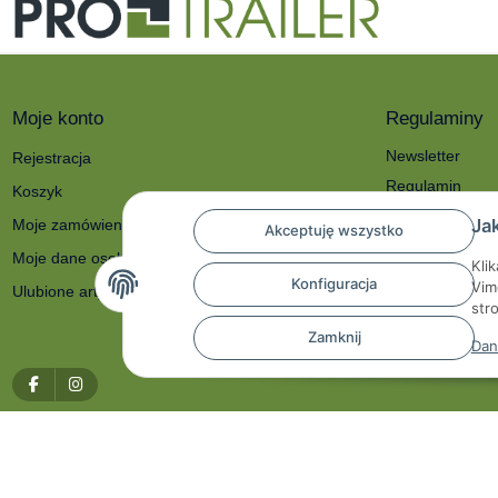
Moje konto
Regulaminy
Newsletter
Rejestracja
Regulamin
Koszyk
Polityka prywat
Ja
Moje zamówienia
Akceptuję wszystko
O nas
Moje dane osobowe
Kli
Reklamacje i zw
Konfiguracja
Vim
Ulubione artykuły
Dane kontakto
str
Prawo do odstą
Zamknij
Dan
* Wszystkie ceny zawierają podatek VAT, plus
przesyłka