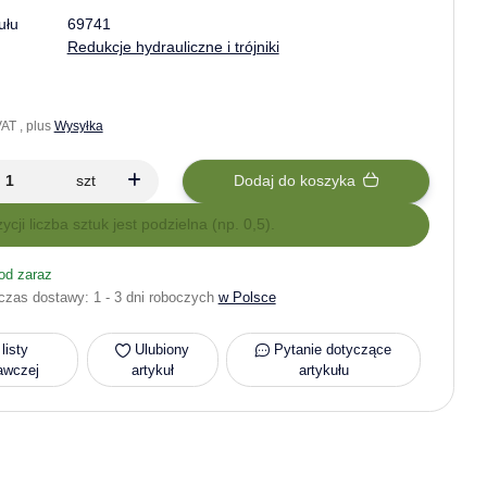
ułu
69741
Redukcje hydrauliczne i trójniki
AT , plus
Wysyłka
szt
Dodaj do koszyka
zycji liczba sztuk jest podzielna (np. 0,5).
od zaraz
czas dostawy:
1 - 3 dni roboczych
w Polsce
listy
Ulubiony
Pytanie dotyczące
awczej
artykuł
artykułu