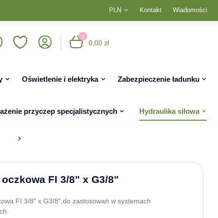
PLN
Kontakt
Wiadomości
0
0,00 zł
y
Oświetlenie i elektryka
Zabezpieczenie ładunku
żenie przyczep specjalistycznych
Hydraulika siłowa
 oczkowa FI 3/8" x G3/8"
kowa FI 3/8" x G3/8",do zastosowań w systemach
ch.