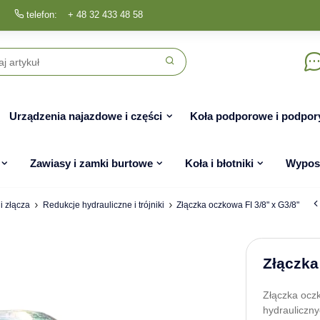
telefon:
+ 48 32 433 48 58
Urządzenia najazdowe i części
Koła podporowe i podpor
Zawiasy i zamki burtowe
Koła i błotniki
Wyposa
i złącza
Redukcje hydrauliczne i trójniki
Złączka oczkowa FI 3/8" x G3/8"
Złączka
Złączka ocz
hydrauliczny