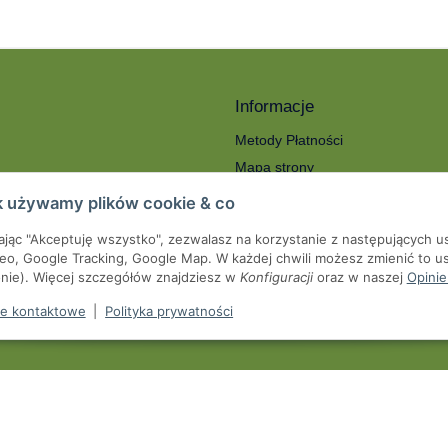
Informacje
Metody Płatności
Mapa strony
ności
O nas
k używamy plików cookie & co
Koszty wysyłki
kając "Akceptuję wszystko", zezwalasz na korzystanie z następujących u
roty
Serwis
eo, Google Tracking, Google Map. W każdej chwili możesz zmienić to us
we
onie). Więcej szczegółów znajdziesz w
Konfiguracji
oraz w naszej
Opinie
pienia od umowy
e kontaktowe
|
Polityka prywatności