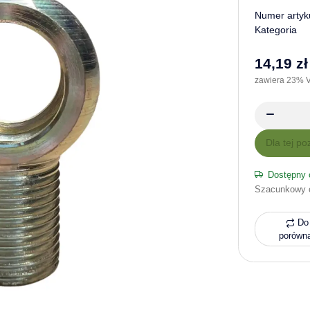
Numer artyk
Kategoria
14,19 zł
zawiera 23% V
x
Dla tej po
Dostępny 
Szacunkowy 
Do 
porówn