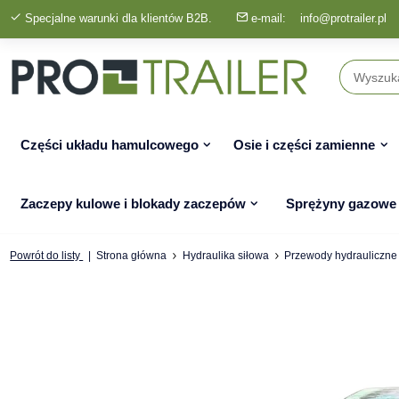
Specjalne warunki dla klientów B2B.
e-mail:
info@protrailer.pl
Części układu hamulcowego
Osie i części zamienne
Zaczepy kulowe i blokady zaczepów
Sprężyny gazowe
Powrót do listy
Strona główna
Hydraulika siłowa
Przewody hydrauliczne 