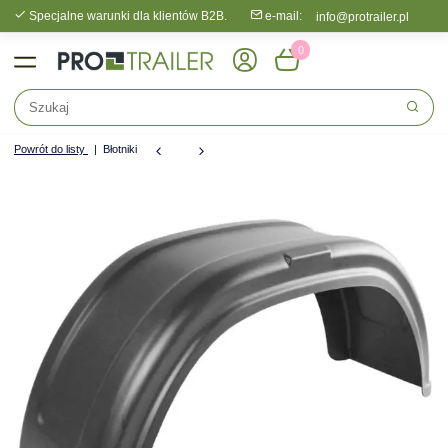
Specjalne warunki dla klientów B2B.
e-mail:
info@protrailer.pl
0
Powrót do listy
Błotniki