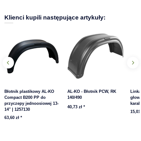
Klienci kupili następujące artykuły:
Błotnik plastikowy AL-KO
AL-KO - Błotnik PCW, RK
Link
Compact B200 PP do
140/490
głowi
przyczepy jednoosiowej 13-
kara
40,73 zł
*
14" | 1257130
15,01
63,60 zł
*