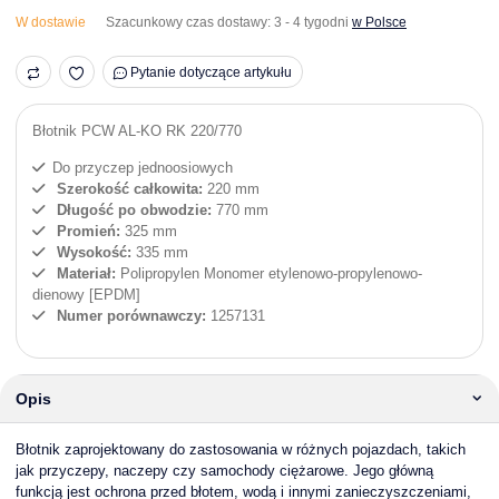
W dostawie
Szacunkowy czas dostawy:
3 - 4 tygodni
w Polsce
Pytanie dotyczące artykułu
Błotnik PCW AL-KO RK 220/770
Do przyczep jednoosiowych
Szerokość
całkowita:
220 mm
Długość po obwodzie:
770 mm
Promień:
325 mm
Wysokość:
335 mm
Materiał:
Polipropylen Monomer etylenowo-propylenowo-
dienowy [EPDM]
Numer porównawczy:
1257131
Opis
Błotnik zaprojektowany do zastosowania w różnych pojazdach, takich
jak przyczepy, naczepy czy samochody ciężarowe. Jego główną
funkcją jest ochrona przed błotem, wodą i innymi zanieczyszczeniami,