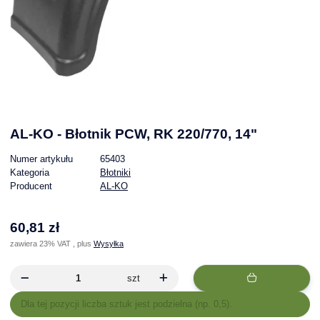
AL-KO - Błotnik PCW, RK 220/770, 14"
Numer artykułu
65403
Kategoria
Błotniki
Producent
AL-KO
60,81 zł
zawiera 23% VAT , plus
Wysyłka
szt
x
Dla tej pozycji liczba sztuk jest podzielna (np. 0,5).