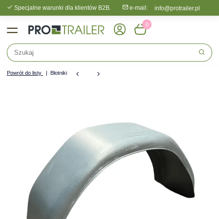
Specjalne warunki dla klientów B2B.
e-mail:
info@protrailer.pl
0
Powrót do listy
Błotniki