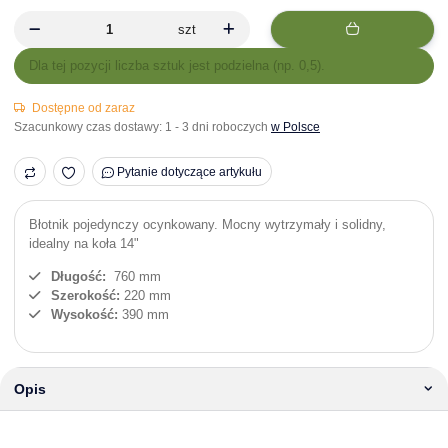
szt
x
Dla tej pozycji liczba sztuk jest podzielna (np. 0,5).
Dostępne od zaraz
Szacunkowy czas dostawy:
1 - 3 dni roboczych
w Polsce
Pytanie dotyczące artykułu
Błotnik pojedynczy ocynkowany. Mocny wytrzymały i solidny,
idealny na koła 14"
Długość:
760 mm
Szerokość:
220 mm
Wysokość:
390 mm
Opis