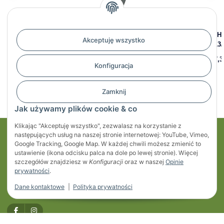
De Haan - Błotnik HMHR
Błotnik 13" ze stali
De Ha
Akceptuję wszystko
2275, HM 2212/12, B 220/S
ocynkowanej
2413/
750 mm, prostokątny
109,56 zł
*
187,3
Konfiguracja
128,05 zł
*
Zamknij
Jak używamy plików cookie & co
Klikając "Akceptuję wszystko", zezwalasz na korzystanie z
następujących usług na naszej stronie internetowej: YouTube, Vimeo,
Moje konto
Google Tracking, Google Map. W każdej chwili możesz zmienić to
ustawienie (ikona odcisku palca na dole po lewej stronie). Więcej
Regulaminy
szczegółów znajdziesz w
Konfiguracji
oraz w naszej
Opinie
prywatności
.
Informacje
Dane kontaktowe
|
Polityka prywatności