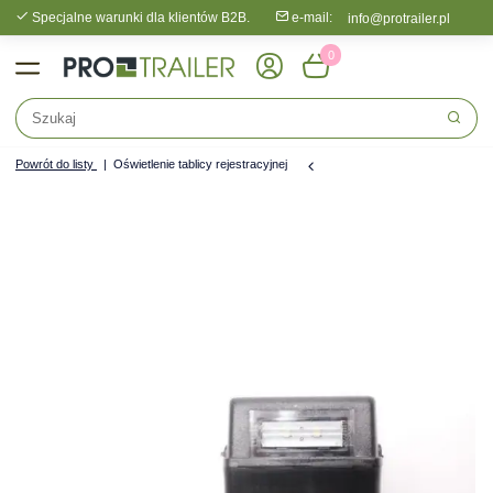
Specjalne warunki dla klientów B2B.
e-mail:
info@protrailer.pl
0
Powrót do listy
Oświetlenie tablicy rejestracyjnej