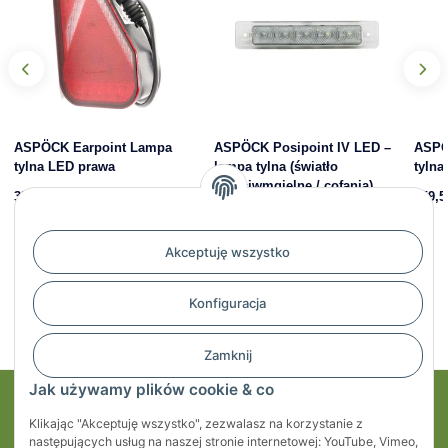
ASPÖCK Earpoint Lampa
ASPÖCK Posipoint IV LED –
ASPÖ
tylna LED prawa
lampa tylna (światło
tylna
przeciwmgielne / cofania),
358,18 zł
*
359,5
12/24 V, 0,5 m kabla
148,23 zł
*
Akceptuję wszystko
Konfiguracja
Zamknij
Jak używamy plików cookie & co
Moje konto
Klikając "Akceptuję wszystko", zezwalasz na korzystanie z
następujących usług na naszej stronie internetowej: YouTube, Vimeo,