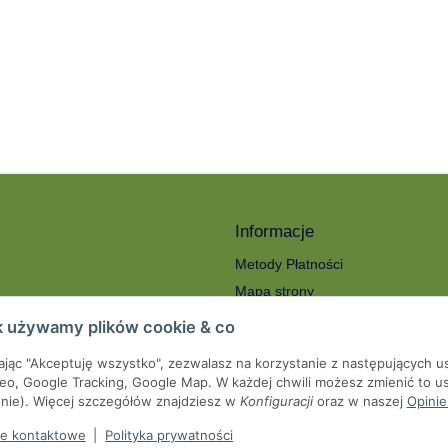
Informacje
Metody Płatności
Mapa strony
ności
O nas
k używamy plików cookie & co
Koszty wysyłki
kając "Akceptuję wszystko", zezwalasz na korzystanie z następujących u
roty
Serwis
eo, Google Tracking, Google Map. W każdej chwili możesz zmienić to us
we
onie). Więcej szczegółów znajdziesz w
Konfiguracji
oraz w naszej
Opinie
pienia od umowy
e kontaktowe
|
Polityka prywatności