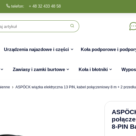
telefon:
+ 48 32 433 48 58
Urządzenia najazdowe i części
Koła podporowe i podpor
Zawiasy i zamki burtowe
Koła i błotniki
Wyposa
mienne
ASPÖCK wiązka elektryczna 13 PIN, kabel połączeniowy 8 m + 2 przedłu
ASPÖCK 
połącze
8-PIN B