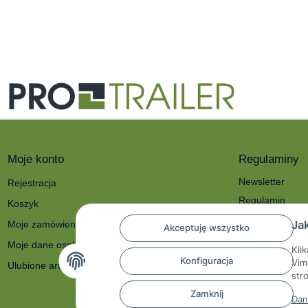
Moje konto
Regulaminy
Newsletter
Rejestracja
Regulamin
Koszyk
Polityka prywat
Ja
Moje zamówienia
Akceptuję wszystko
O nas
Moje dane osobowe
Kli
Reklamacje i zw
Konfiguracja
Vim
Ulubione artykuły
Dane kontakto
str
Prawo do odstą
Zamknij
Dan