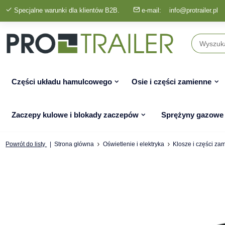
Specjalne warunki dla klientów B2B.
e-mail:
info@protrailer.pl
Części układu hamulcowego
Osie i części zamienne
Zaczepy kulowe i blokady zaczepów
Sprężyny gazowe
Powrót do listy
Strona główna
Oświetlenie i elektryka
Klosze i części za