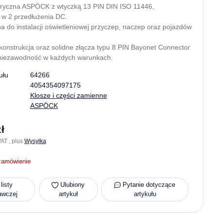
tryczna ASPÖCK z wtyczką 13 PIN DIN ISO 11446,
w 2 przedłużenia DC.
 do instalacji oświetleniowej przyczep, naczep oraz pojazdów
onstrukcja oraz solidne złącza typu 8 PIN Bayonet Connector
niezawodność w każdych warunkach.
ułu
64266
4054354097175
Klosze i części zamienne
ASPÖCK
ł
AT , plus
Wysyłka
zamówienie
listy
Ulubiony
Pytanie dotyczące
awczej
artykuł
artykułu