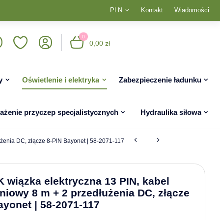
PLN
Kontakt
Wiadomości
0
0,00 zł
y
Oświetlenie i elektryka
Zabezpieczenie ładunku
żenie przyczep specjalistycznych
Hydraulika siłowa
żenia DC, złącze 8-PIN Bayonet | 58-2071-117
wiązka elektryczna 13 PIN, kabel
niowy 8 m + 2 przedłużenia DC, złącze
ayonet | 58-2071-117