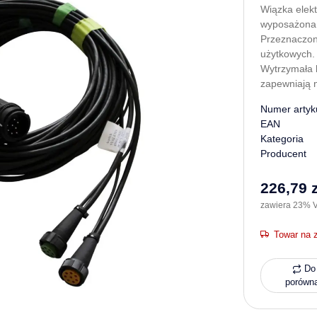
Wiązka elek
wyposażona 
Przeznaczona
użytkowych.
Wytrzymała k
zapewniają 
Numer artyk
EAN
Kategoria
Producent
226,79 z
zawiera 23% V
Towar na 
Do 
porówn