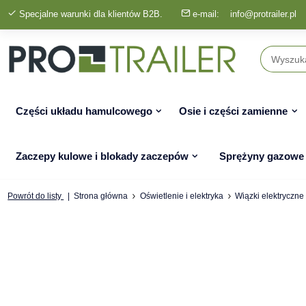
Specjalne warunki dla klientów B2B.
e-mail:
info@protrailer.pl
Części układu hamulcowego
Osie i części zamienne
Zaczepy kulowe i blokady zaczepów
Sprężyny gazowe
Powrót do listy
Strona główna
Oświetlenie i elektryka
Wiązki elektryczne