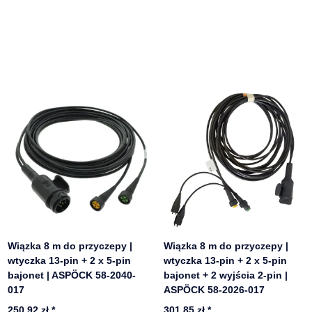
Wiązka 8 m do przyczepy |
Wiązka 8 m do przyczepy |
wtyczka 13-pin + 2 x 5-pin
wtyczka 13-pin + 2 x 5-pin
bajonet | ASPÖCK 58-2040-
bajonet + 2 wyjścia 2-pin |
017
ASPÖCK 58-2026-017
250,92 zł
*
301,85 zł
*