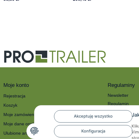
Moje konto
Regulaminy
Newsletter
Rejestracja
Regulamin
Koszyk
Polityka prywat
Ja
Moje zamówienia
Akceptuję wszystko
O nas
Moje dane osobowe
Kli
Reklamacje i zw
Konfiguracja
Vim
Ulubione artykuły
Dane kontakto
str