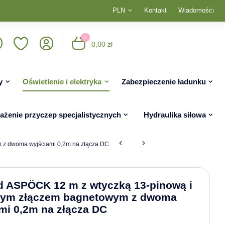
PLN
Kontakt
Wiadomości
0
0,00 zł
y
Oświetlenie i elektryka
Zabezpieczenie ładunku
żenie przyczep specjalistycznych
Hydraulika siłowa
 z dwoma wyjściami 0,2m na złącza DC
 ASPÖCK 12 m z wtyczką 13-pinową i
wym złączem bagnetowym z dwoma
mi 0,2m na złącza DC