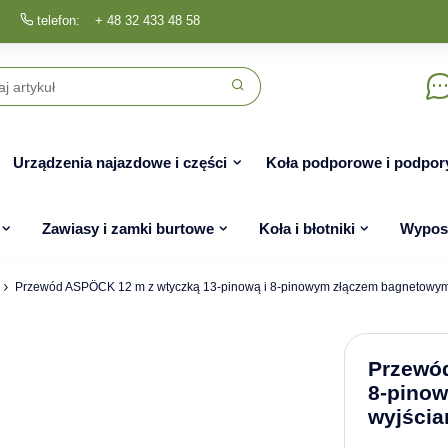
telefon:
+ 48 32 433 48 58
Urządzenia najazdowe i części
Koła podporowe i podpor
Zawiasy i zamki burtowe
Koła i błotniki
Wyposa
Przewód ASPÖCK 12 m z wtyczką 13-pinową i 8-pinowym złączem bagnetowym
Przewód
8-pino
wyjścia