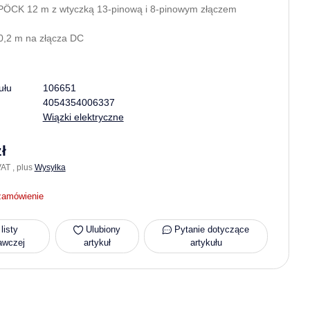
ÖCK 12 m z wtyczką 13-pinową i 8-pinowym złączem
m
 0,2 m na złącza DC
ułu
106651
4054354006337
Wiązki elektryczne
ł
AT , plus
Wysyłka
zamówienie
listy
Ulubiony
Pytanie dotyczące
awczej
artykuł
artykułu