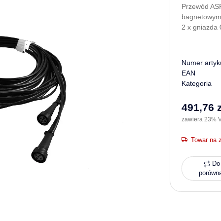
Przewód ASP
bagnetowy
2 x gniazda
Numer artyk
EAN
Kategoria
491,76 z
zawiera 23% V
Towar na 
Do 
porówn