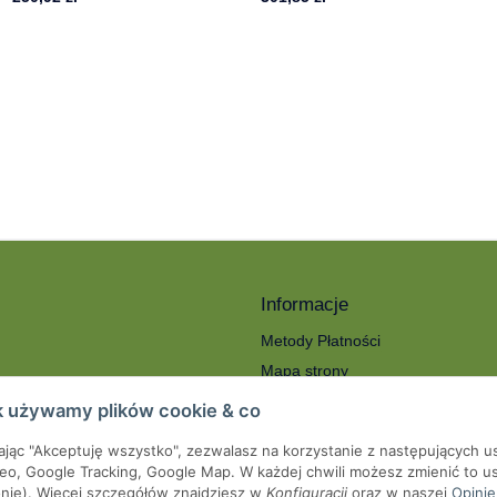
Informacje
Metody Płatności
Mapa strony
ności
O nas
k używamy plików cookie & co
Koszty wysyłki
kając "Akceptuję wszystko", zezwalasz na korzystanie z następujących u
roty
Serwis
eo, Google Tracking, Google Map. W każdej chwili możesz zmienić to us
we
onie). Więcej szczegółów znajdziesz w
Konfiguracji
oraz w naszej
Opinie