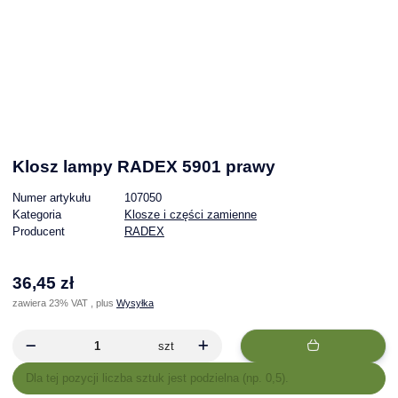
Klosz lampy RADEX 5901 prawy
Numer artykułu
107050
Kategoria
Klosze i części zamienne
Producent
RADEX
36,45 zł
zawiera 23% VAT , plus
Wysyłka
szt
x
Dla tej pozycji liczba sztuk jest podzielna (np. 0,5).