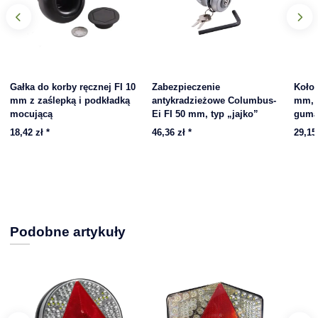
Gałka do korby ręcznej FI 10
Zabezpieczenie
Koło 
mm z zaślepką i podkładką
antykradzieżowe Columbus-
mm, f
mocującą
Ei FI 50 mm, typ „jajko”
gum
18,42 zł
*
46,36 zł
*
29,15
Podobne artykuły