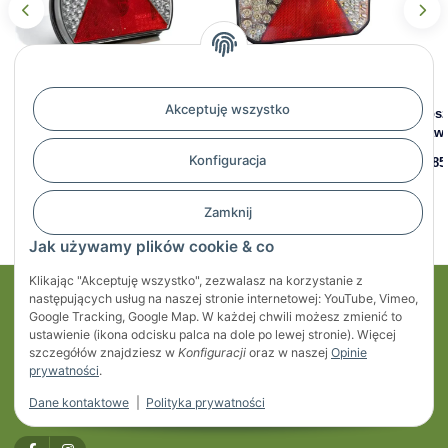
Akceptuję wszystko
Lampa tylna LED prawa
Lampa tylna LED RADEX
Klos
RADEX 4911 – 185 x 150 mm
7600 lewa, 222 x 148 mm
praw
Konfiguracja
195,43 zł
*
225,50 zł
*
31,85
Zamknij
Jak używamy plików cookie & co
Klikając "Akceptuję wszystko", zezwalasz na korzystanie z
następujących usług na naszej stronie internetowej: YouTube, Vimeo,
Moje konto
Google Tracking, Google Map. W każdej chwili możesz zmienić to
ustawienie (ikona odcisku palca na dole po lewej stronie). Więcej
Regulaminy
szczegółów znajdziesz w
Konfiguracji
oraz w naszej
Opinie
prywatności
.
Informacje
Dane kontaktowe
|
Polityka prywatności