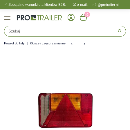
Specjalne warunki dla klientów B2B.
e-mail:
info@protrailer.pl
0
Powrót do listy
Klosze i części zamienne