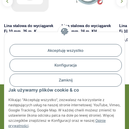
Lina stalowa do wyciągarek
Lina stalowa do wyciągarek
Lina 
Fi 10 mm, 26 m, K
Fi 16 mm, 24 m, KH
Fi 1
370,57 zł
*
684,13 zł
*
475,0
Akceptuję wszystko
Konfiguracja
Zamknij
Jak używamy plików cookie & co
Moje konto
Klikając "Akceptuję wszystko", zezwalasz na korzystanie z
następujących usług na naszej stronie internetowej: YouTube, Vimeo,
Regulaminy
Google Tracking, Google Map. W każdej chwili możesz zmienić to
ustawienie (ikona odcisku palca na dole po lewej stronie). Więcej
szczegółów znajdziesz w
Konfiguracji
oraz w naszej
Opinie
Informacje
prywatności
.