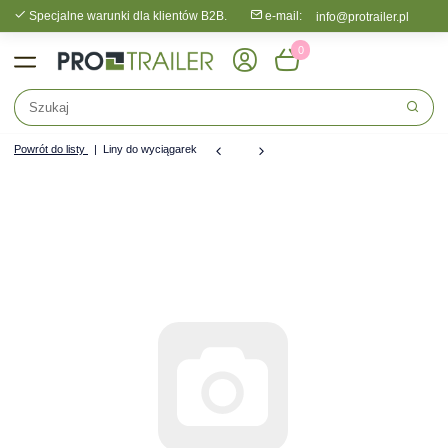
Specjalne warunki dla klientów B2B.
e-mail:
info@protrailer.pl
0
Powrót do listy
Liny do wyciągarek