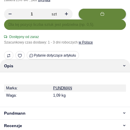
szt
x
Dla tej pozycji liczba sztuk jest podzielna (np. 0,5).
Dostępny od zaraz
Szacunkowy czas dostawy:
1 - 3 dni roboczych
w Polsce
Pytanie dotyczące artykułu
Opis
Marka:
PUNDMAN
Waga:
1,09 kg
Pundmann
Recenzje