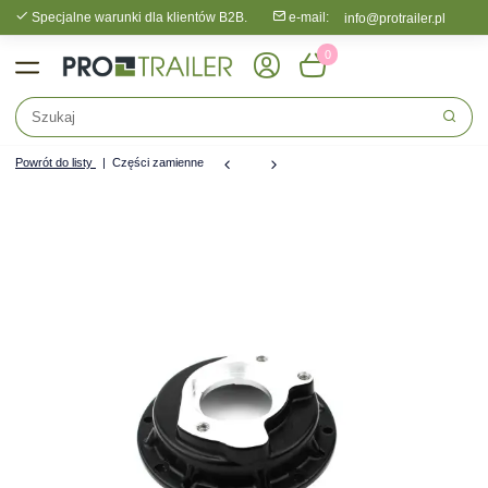
Specjalne warunki dla klientów B2B.
e-mail:
info@protrailer.pl
0
Powrót do listy
Części zamienne