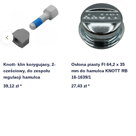
Knott- klin korygujacy, 2-
Osłona piasty FI 64,2 x 35
cześciowy, do zespołu
mm do hamulca KNOTT RB
regulacji hamulca
16-1639/1
39,12 zł
*
27,43 zł
*