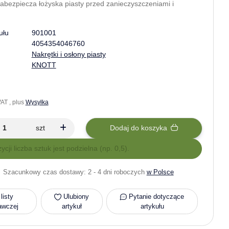
abezpiecza łożyska piasty przed zanieczyszczeniami i
ułu
901001
4054354046760
Nakrętki i osłony piasty
KNOTT
AT , plus
Wysyłka
szt
Dodaj do koszyka
zycji liczba sztuk jest podzielna (np. 0,5).
Szacunkowy czas dostawy:
2 - 4 dni roboczych
w Polsce
listy
Ulubiony
Pytanie dotyczące
awczej
artykuł
artykułu