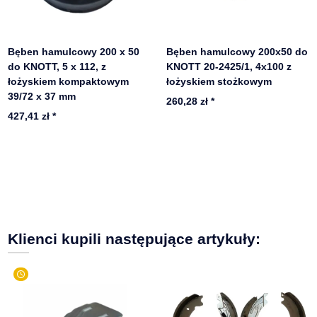
Bęben hamulcowy 200 x 50
Bęben hamulcowy 200x50 do
do KNOTT, 5 x 112, z
KNOTT 20-2425/1, 4x100 z
łożyskiem kompaktowym
łożyskiem stożkowym
39/72 x 37 mm
260,28 zł
*
427,41 zł
*
Klienci kupili następujące artykuły: