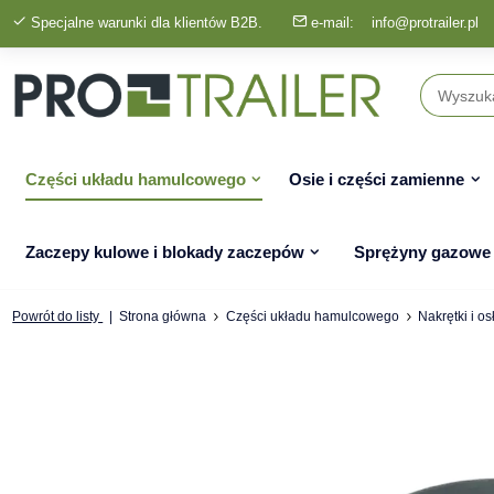
Specjalne warunki dla klientów B2B.
e-mail:
info@protrailer.pl
Części układu hamulcowego
Osie i części zamienne
Zaczepy kulowe i blokady zaczepów
Sprężyny gazowe
Powrót do listy
Strona główna
Części układu hamulcowego
Nakrętki i os