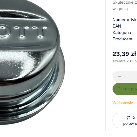
Skutecznie z
wilgocią.
Numer artyk
EAN
Kategoria
Producent
23,39 zł
zawiera 23% V
x
Dla tej po
W dostawie
Do 
porówn