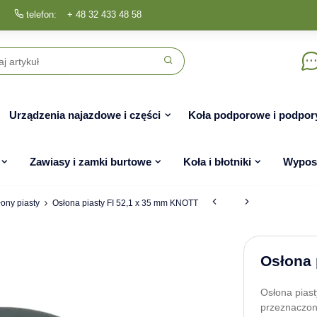
telefon:
+ 48 32 433 48 58
Urządzenia najazdowe i części
Koła podporowe i podpor
Zawiasy i zamki burtowe
Koła i błotniki
Wyposa
łony piasty
Osłona piasty FI 52,1 x 35 mm KNOTT
Osłona 
Osłona pias
przeznaczon