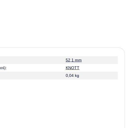
52,1 mm
oś):
KNOTT
0,04 kg