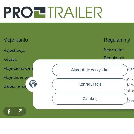
Moje konto
Regulaminy
Newsletter
Rejestracja
Regulamin
Koszyk
Polityka prywat
Ja
Moje zamówienia
Akceptuję wszystko
O nas
Moje dane osobowe
Kli
Reklamacje i zw
Konfiguracja
Vim
Ulubione artykuły
Dane kontakto
str
Prawo do odstą
Zamknij
Dan