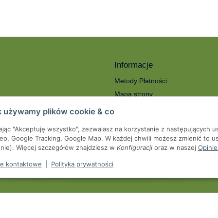
Informacje
Metody Płatności
Mapa strony
ności
O nas
k używamy plików cookie & co
Koszty wysyłki
kając "Akceptuję wszystko", zezwalasz na korzystanie z następujących u
roty
Serwis
eo, Google Tracking, Google Map. W każdej chwili możesz zmienić to us
we
onie). Więcej szczegółów znajdziesz w
Konfiguracji
oraz w naszej
Opinie
pienia od umowy
e kontaktowe
|
Polityka prywatności